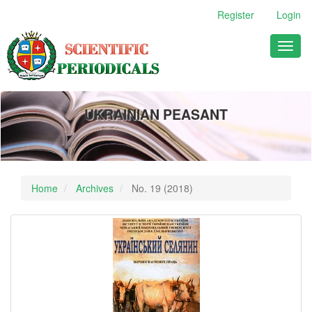
Main
Register
Login
Navigation
Main
Toggl
Content
naviga
Sidebar
UKRAINIAN PEASANT
Home
Archives
No. 19 (2018)