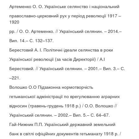
Артеменко О. О. Українське селянство і національний
православно-церковний рух у період революції 1917 –
1920
рр. / О. О. Артеменко. // Український селянин. – 2014.–
Вип. 14.– С. 132–137.
Берестовий А. І. Політичні ідеали селянства в роки
Української революції (за часів Директорії) / А.І
Берестовий. // Український селянин. – 2001.– Вип. 3.– С.
–221.
Волошко О.О Підзаконна нормотворчість
гетьманської адміністрації по врегулюванню аграрних
відносин (травень-грудень 1918 р.) / О.О. Волошко //
Український селянин. – 2002.– Вип. 5.– С. 64–67.
Гай-Нижник П.П. Український державний земельний
банк в світлі офіційних документів гетьманату 1918 р. /