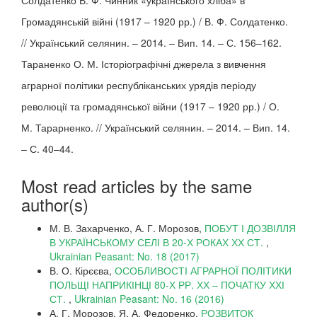
Солдатенко В. Ф. Чинник «українського хліба» в
Громадянській війні (1917 – 1920 рр.) / В. Ф. Солдатенко.
// Український селянин. – 2014. – Вип. 14. – С. 156–162.
Тараненко О. М. Історіографічні джерела з вивчення
аграрної політики республіканських урядів періоду
революції та громадянської війни (1917 – 1920 рр.) / О.
М. Тарарненко. // Український селянин. – 2014. – Вип. 14.
– С. 40–44.
Most read articles by the same
author(s)
М. В. Захарченко, А. Г. Морозов,
ПОБУТ І ДОЗВІЛЛЯ
В УКРАЇНСЬКОМУ СЕЛІ В 20-Х РОКАХ ХХ СТ.
,
Ukrainian Peasant: No. 18 (2017)
В. О. Кірєєва,
ОСОБЛИВОСТІ АГРАРНОЇ ПОЛІТИКИ
ПОЛЬЩІ НАПРИКІНЦІ 80-Х РР. ХХ – ПОЧАТКУ ХХІ
СТ.
,
Ukrainian Peasant: No. 16 (2016)
А. Г. Морозов, Я. А. Федоренко,
РОЗВИТОК