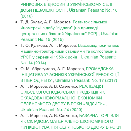
РИНКОВИХ ВІДНОСИН В УКРАЇНСЬКОМУ СЕЛІ
ДОБИ НЕЗАЛЕЖНОСТІ
,
Ukrainian Peasant: No. 16
(2016)
Т. Д. Булах, А. Г. Морозов,
Розвиток сільської
кіномережі в добу "відлиги" (на прикладі
центральних областей Української РСР)
,
Ukrainian
Peasant: No. 15 (2015)
Т. О. Кулікова, А. Г. Морозов,
Взаємовідносини між
машинно-тракторними станціями та колгоспами в
УРСР у середині 1950-х років
,
Ukrainian Peasant:
No. 14 (2014)
О. М. Абразумова, А. Г. Морозов,
ГРОМАДСЬКА
ІНІЦІАТИВА УЧАСНИКІВ УКРАЇНСЬКОЇ РЕВОЛЮЦІЇ
В ПЕРІОД НЕПУ
,
Ukrainian Peasant: No. 17 (2017)
А. Г. Морозов, А. В. Савченко,
РЕАЛІЗАЦІЯ
СІЛЬСЬКОГОСПОДАРСЬКОЇ ПРОДУКЦІЇ ЯК
СКЛАДОВА НЕФОРМАЛЬНОЇ ЕКОНОМІКИ
СЕЛЯНСЬКОГО ДВОРУ В РОКИ «ВІДЛИГИ»
,
Ukrainian Peasant: No. 24 (2020)
А. Г. Морозов, А. В. Савченко,
БАЗАРНА ТОРГІВЛЯ
ЯК СКЛАДОВА МАТЕРІАЛЬНО-ЕКОНОМІЧНОГО
ФУНКЦІОНУВАННЯ СЕЛЯНСЬКОГО ДВОРУ В РОКИ