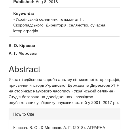
Published:
Aug 8, 2018
Keywords:
«Український селянин», гетьманат П.
Скоропадського, Директорія, селянство, сучасна
історіографія.
Main
В. О. Кірєєва
Article
А. Г. Морозов
Content
Abstract
У статті здійснена спроба аналізу вітчизняної історіографії,
присвяченій історії Української Держави та Директорії УНР
на сторінках наукового часопису «Український селянин».
Студія базована на дослідженнях і розвідках
опублікованих у збірнику наукових статей у 2001–2017 рр.
Article
How to Cite
Details
Кірєєва, В. О., & Морозов, А. Г. (2018). АГРАРНА