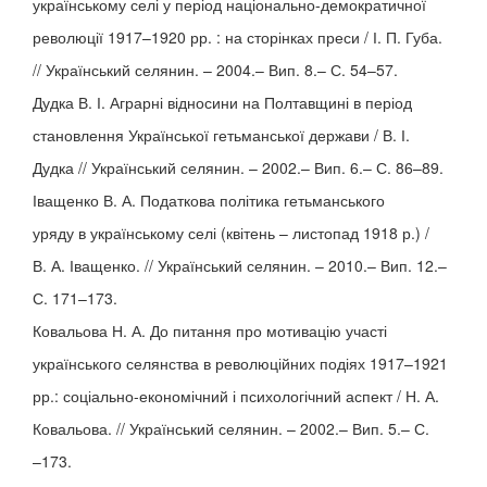
українському селі у період національно-демократичної
революції 1917–1920 рр. : на сторінках преси / І. П. Губа.
// Український селянин. – 2004.– Вип. 8.– С. 54–57.
Дудка В. І. Аграрні відносини на Полтавщині в період
становлення Української гетьманської держави / В. І.
Дудка // Український селянин. – 2002.– Вип. 6.– С. 86–89.
Іващенко В. А. Податкова політика гетьманського
уряду в українському селі (квітень – листопад 1918 р.) /
В. А. Іващенко. // Український селянин. – 2010.– Вип. 12.–
С. 171–173.
Ковальова Н. А. До питання про мотивацію участі
українського селянства в революційних подіях 1917–1921
рр.: соціально-економічний і психологічний аспект / Н. А.
Ковальова. // Український селянин. – 2002.– Вип. 5.– С.
–173.