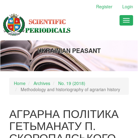
Main
Register
Login
Navigation
Main
Toggl
Content
naviga
Sidebar
UKRAINIAN PEASANT
Home
Archives
No. 19 (2018)
Methodology and historiography of agrarian history
АГРАРНА ПОЛІТИКА
ГЕТЬМАНАТУ П.
СКОРОПАДСЬКОГО