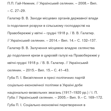
П.П. Гай-Нижник. // Український селянин. – 2008.– Вип.
– С. 27–29.
Галатир В. В. Заходи місцевих органів державної влади
із подолання розрухи в сільському господарстві на
Правобережжі у квітні – грудні 1918 р. / В. В. Галатир.
// Український селянин. – 2014.– Вип. 14.– С. 132–137.
Галатир В. В. Залучення місцевою владою селянства
до подолання кризи в цукровій галузі на Правобережжі у
квітні-грудні 1918 р. / В. В. Галатир. // Український
селянин. – 2015.– Вип. 15.– С. 41–43.
Губа П. І. Висвітлення в пресі політичних партій
соціально-економічної політики в Україні доби
національно-визвольних змагань (1917–1920 рр.) / І. П.
Губа // Український селянин. – 2005.– Вип. 9.– С. 169–172.
Губа П. І. Соціально-економічні перетворення в