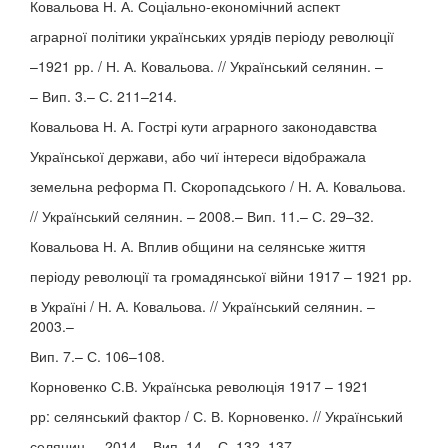
Ковальова Н. А. Соціально-економічний аспект
аграрної політики українських урядів періоду революції
–1921 рр. / Н. А. Ковальова. // Український селянин. –
– Вип. 3.– С. 211–214.
Ковальова Н. А. Гострі кути аграрного законодавства
Української держави, або чиї інтереси відображала
земельна реформа П. Скоропадського / Н. А. Ковальова.
// Український селянин. – 2008.– Вип. 11.– С. 29–32.
Ковальова Н. А. Вплив общини на селянське життя
періоду революції та громадянської війни 1917 – 1921 рр.
в Україні / Н. А. Ковальова. // Український селянин. –
2003.–
Вип. 7.– С. 106–108.
Корновенко С.В. Українська революція 1917 – 1921
рр: селянський фактор / С. В. Корновенко. // Український
селянин. – 2014.– Вип. 14.– С. 132–137.