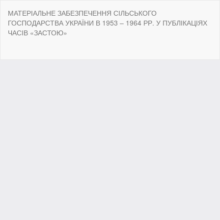
Return
МАТЕРІАЛЬНЕ ЗАБЕЗПЕЧЕННЯ СІЛЬСЬКОГО
to
ГОСПОДАРСТВА УКРАЇНИ В 1953 – 1964 РР. У ПУБЛІКАЦІЯХ
Article
ЧАСІВ «ЗАСТОЮ»
Details
Do
Do
P