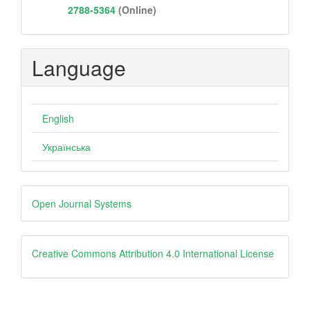
2788-5364
(Online)
Language
English
Українська
Developed
Open Journal Systems
By
Creative
Creative Commons Attribution 4.0 International License