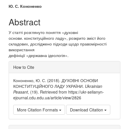
Main
Ю. С. Кононенко
Article
Abstract
Content
У статті розглянуто поняття «духовні
основи. конституційного ладу», розкрито зміст його
складових, досліджено підходи щодо правомірності
використання
дефініції «державна ідеологія».
Article
How to Cite
Details
Кононенко, Ю. С. (2018). ДУХОВНІ ОСНОВИ
КОНСТИТУЦІЙНОГО ЛАДУ УКРАЇНИ.
Ukrainian
Peasant
, (19). Retrieved from https://ukr-selianyn-
ejournal.cdu.edu.ua/article/view/2826
More Citation Formats
Download Citation