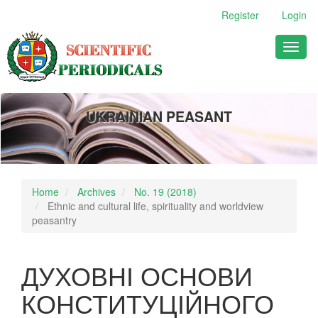
Main
Register
Login
Navigation
Main
Toggl
Content
naviga
Sidebar
UKRAINIAN PEASANT
Home
Archives
No. 19 (2018)
Ethnic and cultural life, spirituality and worldview
peasantry
ДУХОВНІ ОСНОВИ
КОНСТИТУЦІЙНОГО