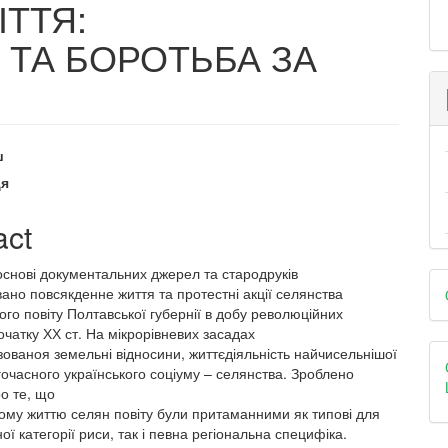
ІТТЯ:
 ТА БОРОТЬБА ЗА
ш
e
ця
nt
act
 основі документальних джерел та стародруків
D
ано повсякденне життя та протестні акції селянства
B
ого повіту Полтавської губернії в добу революційних
очатку ХХ ст. На мікрорівневих засадах
ованоя земельні відносини, життєдіяльність найчисельнішої
огочасного українського соціуму – селянства. Зроблено
о те, що
ому життю селян повіту були притаманними як типові для
ної категорії риси, так і певна регіональна специфіка.