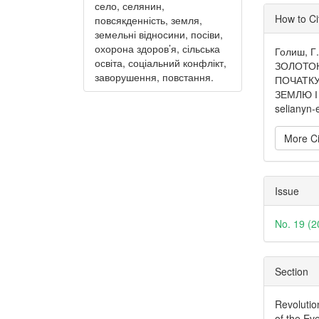
село, селянин,
Articl
How to Ci
повсякденність, земля,
Detai
земельні відносини, посіви,
охорона здоров’я, сільська
Голиш, Г
освіта, соціальний конфлікт,
ЗОЛОТОН
заворушення, повстання.
ПОЧАТКУ
ЗЕМЛЮ 
selianyn-
More Ci
Issue
No. 19 (2
Section
Revolutio
of the Ev