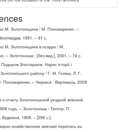
ences
о М. Золотоніщина / М. Пономаренко. –
бллітвидав, 1991. – 91 с.
о М. Золотоніщина в осадах / М.
. – Золотоноша : [без вид.], 2001. – 74 с.
 Подорож Златокраєм. Нарис історії і
Золотоніського району / Г. М. Голиш, Л. Г.
. Пономаренко. – Черкаси : Вертикаль, 2008
 к отчету Золотоношской уездной земской
908 годъ. – Золотоноша : Типогр. П.
. Вудмана, 1909. – [296 с.].
ворно-хозяйственная земская перепись въ