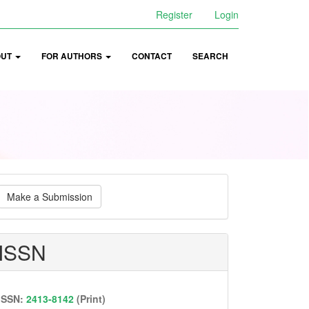
Register
Login
OUT
FOR AUTHORS
CONTACT
SEARCH
ake
Make a Submission
ubmission
ISSN
ISSN:
2413-8142
(Print)