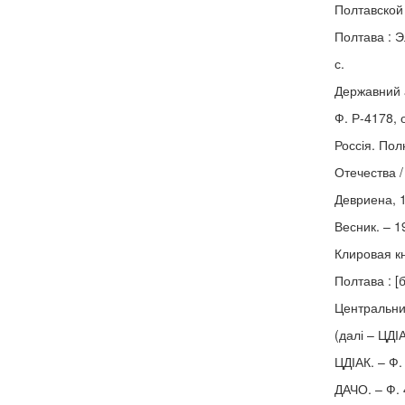
Полтавской 
Полтава : Э
с.
Державний а
Ф. Р-4178, о
Россія. По
Отечества /
Девриена, 1
Весник. – 1
Клировая кн
Полтава : [б
Центральний
(далі – ЦДІА
ЦДІАК. – Ф. 
ДАЧО. – Ф. 