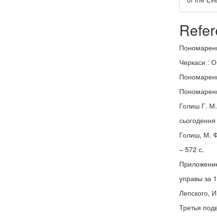
Refer
Пономаренк
Черкаси : О
Пономаренк
Пономаренко
Голиш Г. М.
сьогодення 
Голиш, М. Ф
– 572 с.
Приложение
управы за 1
Лепского, И
Третья под