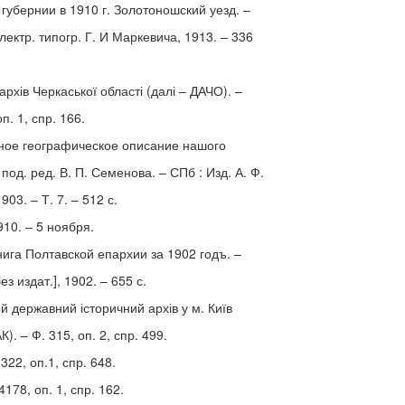
губернии в 1910 г. Золотоношский уезд. –
лектр. типогр. Г. И Маркевича, 1913. – 336
рхів Черкаської області (далі – ДАЧО). –
п. 1, спр. 166.
лное географическое описание нашого
 под. ред. В. П. Семенова. – СПб : Изд. А. Ф.
903. – Т. 7. – 512 с.
910. – 5 ноября.
ига Полтавской епархии за 1902 годъ. –
ез издат.], 1902. – 655 с.
 державний історичний архів у м. Київ
К). – Ф. 315, оп. 2, спр. 499.
322, оп.1, спр. 648.
4178, оп. 1, спр. 162.