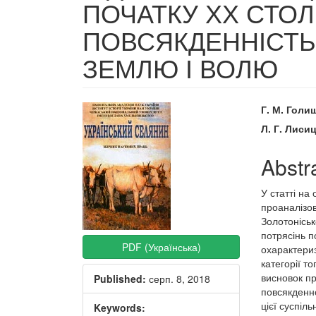
ПОЧАТКУ ХХ СТОЛ
ПОВСЯКДЕННІСТЬ
ЗЕМЛЮ І ВОЛЮ
Article
Main
Г. М. Голи
Sidebar
Articl
Л. Г. Лиси
Conte
Abstr
У статті на
проаналізов
Золотоніськ
потрясінь п
PDF (Українська)
охарактериз
категорії т
висновок пр
Published:
серп. 8, 2018
повсякденн
цієї суспіль
Keywords: