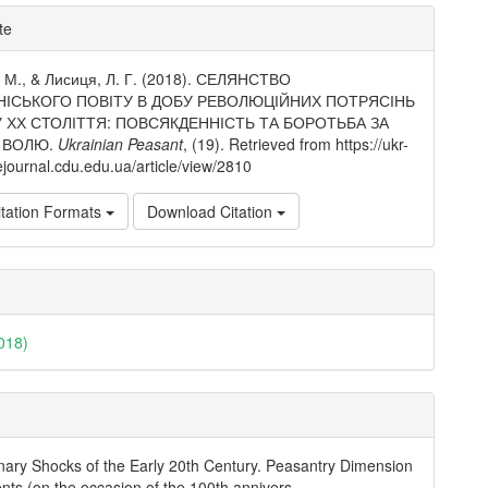
e
te
ls
. М., & Лисиця, Л. Г. (2018). СЕЛЯНСТВО
ІСЬКОГО ПОВІТУ В ДОБУ РЕВОЛЮЦІЙНИХ ПОТРЯСІНЬ
 ХХ СТОЛІТТЯ: ПОВСЯКДЕННІСТЬ ТА БОРОТЬБА ЗА
І ВОЛЮ.
Ukrainian Peasant
, (19). Retrieved from https://ukr-
ejournal.cdu.edu.ua/article/view/2810
tation Formats
Download Citation
018)
nary Shocks of the Early 20th Century. Peasantry Dimension
ents (on the occasion of the 100th annivers