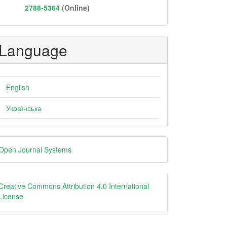
2788-5364
(Online)
Language
English
Українська
eveloped
Open Journal Systems
y
Creative
Creative Commons Attribution 4.0 International
License