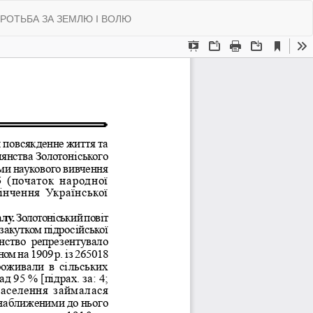
Do
Do
ОРОТЬБА ЗА ЗЕМЛЮ І ВОЛЮ
P