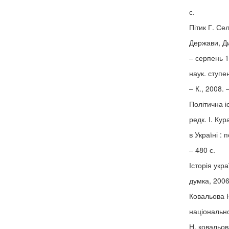
с.
Пітик Г. Се
Держави, Д
– серпень 1
наук. ступен
– К., 2008. 
Політична іс
редк. І. Кур
в Україні :
– 480 с.
Історія укра
думка, 2006.
Ковальова Н
національно
Н. ковальов