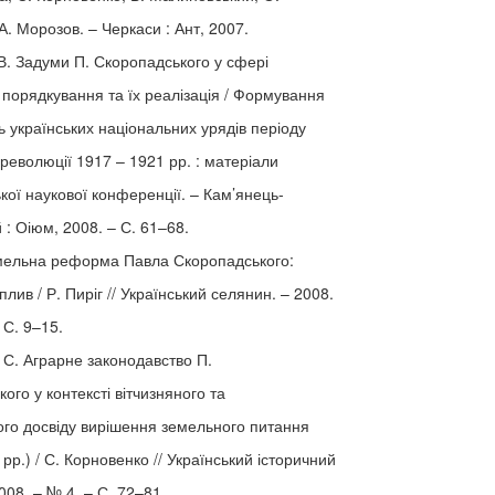
. Морозов. – Черкаси : Ант, 2007.
В. Задуми П. Скоропадського у сфері
порядкування та їх реалізація / Формування
ть українських національних урядів періоду
 революції 1917 – 1921 рр. : матеріали
кої наукової конференції. – Кам’янець-
 : Оіюм, 2008. – С. 61–68.
емельна реформа Павла Скоропадського:
плив / Р. Пиріг // Український селянин. – 2008.
 С. 9–15.
 С. Аграрне законодавство П.
ого у контексті вітчизняного та
ого досвіду вирішення земельного питання
рр.) / С. Корновенко // Український історичний
008. – № 4. – С. 72–81.