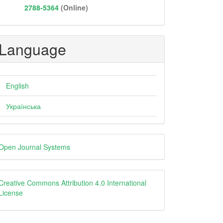
2788-5364
(Online)
Language
English
Українська
eveloped
Open Journal Systems
y
Creative
Creative Commons Attribution 4.0 International
License