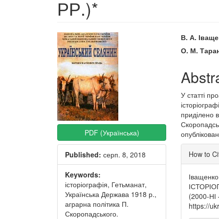
РР.)*
Article
Main
В. А. Іващ
Sidebar
Articl
О. М. Тара
Conte
Abstr
У статті пр
історіограф
приділено в
Скоропадськ
PDF (Українська)
опублікован
Articl
How to Ci
Published:
серп. 8, 2018
Detai
Keywords:
Іващенко
історіографія, Гетьманат,
ІСТОРІО
Українська Держава 1918 р.,
(2000-НІ 
аграрна політика П.
https://u
Скоропадського.