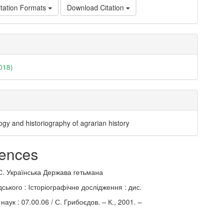
tation Formats
Download Citation
018)
gy and historiography of agrarian history
ences
С. Українська Держава гетьмана
ського : Історіографічне дослідження : дис.
 наук : 07.00.06 / С. Грибоєдов. – К., 2001. –