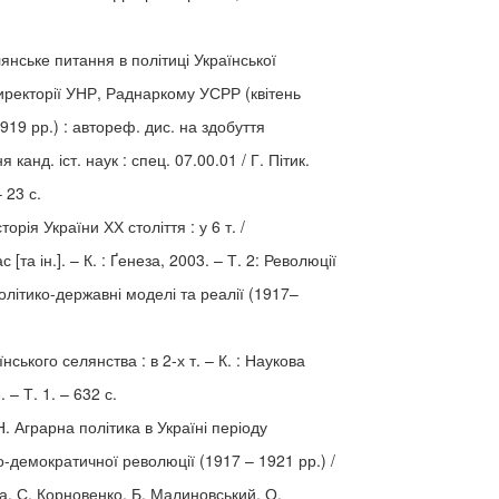
лянське питання в політиці Української
иректорії УНР, Раднаркому УСРР (квітень
919 рр.) : автореф. дис. на здобуття
я канд. іст. наук : спец. 07.00.01 / Г. Пітик.
– 23 с.
торія України ХХ століття : у 6 т. /
ас [та ін.]. – К. : Ґенеза, 2003. – Т. 2: Революції
 політико-державні моделі та реалії (1917–
їнського селянства : в 2-х т. – К. : Наукова
 – Т. 1. – 632 с.
. Аграрна політика в Україні періоду
-демократичної революції (1917 – 1921 рр.) /
а, С. Корновенко, Б. Малиновський, О.