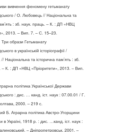
тиви вивчення феномену гетьманату
ського / О. Любовець // Національна та
ам’ять : зб. наук. праць. – К. : ДП «НВЦ
», 2013. – Вип. 7. – С. 15–23.
. Три образи Гетьманату
ського в українській історіографії /
 // Національна та історична пам’ять : зб.
. – К. : ДП «НВЦ «Пріоритети», 2013. – Вип.
грарна політика Української Держави
ького : дис. … канд. іст. наук : 07.00.01 / Г.
олтава, 2000. – 219 с.
ий Б. Аграрна політика Австро-Угорщини
 в Україні, 1918 р. : дис. …канд. іст. наук :
Малиновський. – Дніпропетровськ, 2001. –