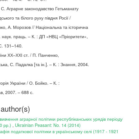
 С. Аграрне законодавство Гетьманату
ського та білого руху півдня Росії /
ко, А. Морозов // Національна та історична
б. наук. праць. – К. : ДП «НВЦ «Пріоритети»,
 С. 131–140.
аїни ХХ–ХХІ ст. / П. Панченко,
ка, С. Падалка [та ін.]. – К. : Знання, 2004.
орія України / О. Бойко. – К. :
, 2007. – 688 с.
 author(s)
 вивчення аграрної політики республіканських урядів періоду
0 рр.)
,
Ukrainian Peasant: No. 14 (2014)
афія податкової політики в українському селі (1917 - 1921