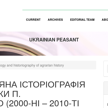
CURRENT
ARCHIVES
EDITORIAL TEAM
AB
UKRAINIAN PEASANT
M
gy and historiography of agrarian history
a
S
ЯНА ІСТОРІОГРАФІЯ
КИ П.
2000-НІ – 2010-ТІ