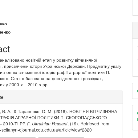
енко
e
ненко
nt
act
оаналізовано новітній етап у розвитку вітчизняної
ії, присвяченій історії Української Держави. Предметну увагу
ивченню вітчизняної історіографії аграрної політики П.
ого. Стаття базована на дослідженнях і розвідках,
их у 2000-х – 2010-х рр.
D
e
B
te
ls
, В. А., & Тараненко, О. М. (2018). НОВІТНЯ ВІТЧИЗНЯНА
ГРАФІЯ АГРАРНОЇ ПОЛІТИКИ П. СКОРОПАДСЬКОГО
– 2010-ТІ РР.)*.
Ukrainian Peasant
, (19). Retrieved from
kr-selianyn-ejournal.cdu.edu.ua/article/view/2820