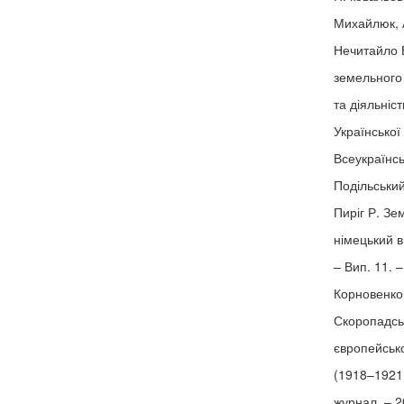
Михайлюк, А
Нечитайло 
земельного 
та діяльніс
Української
Всеукраїнсь
Подільський
Пиріг Р. З
німецький в
– Вип. 11. –
Корновенко
Скоропадськ
європейськ
(1918–1921 
журнал. – 2