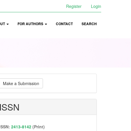
Register
Login
OUT
FOR AUTHORS
CONTACT
SEARCH
ake
Make a Submission
ubmission
ISSN
ISSN:
2413-8142
(Print)