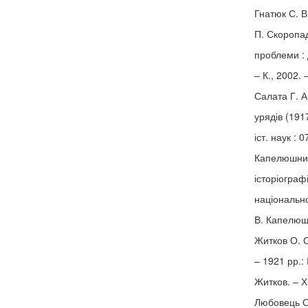
Гнатюк С. В
П. Скоропад
проблеми : д
– К., 2002. 
Салата Г. А
урядів (191
іст. наук : 
Капелюшний
історіограф
національно
В. Капелюшн
Житков О. С
– 1921 рр.:
Житков. – Х
Любовець О