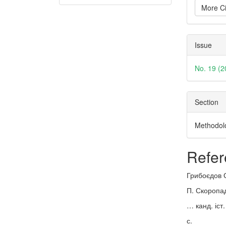
More Ci
Issue
No. 19 (2
Section
Methodolo
Refer
Грибоєдов 
П. Скоропад
… канд. іст.
с.