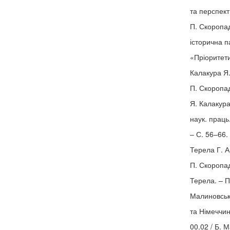
та перспек
П. Скоропад
історична п
«Пріоритети
Калакура Я
П. Скоропад
Я. Калакура
наук. праць
– С. 56–66.
Терела Г. А
П. Скоропадс
Терела. – П
Малиновськ
та Німеччини
00.02 / Б. 