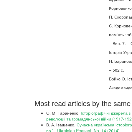
Корновенко
П. Скоропад
С. Корновен
пам’ять : з
– Вип. 7. –
Історія Укр
Н. Барановсь
– 582 с.
Бойко О. Іст
Академвидав
Most read articles by the same
О. М. Тараненко,
Історіографічні джерела з
революції та громадянської війни (1917-192
В. А. Іващенко,
Сучасна українська історіогр
рр.)
,
Ukrainian Peasant: No. 14 (2014)