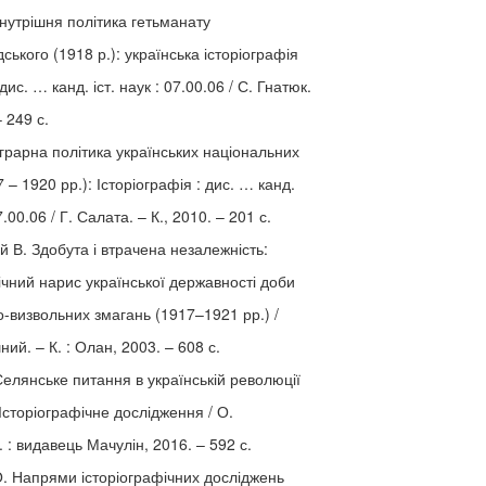
нутрішня політика гетьманату
ського (1918 р.): українська історіографія
ис. … канд. іст. наук : 07.00.06 / С. Гнатюк.
– 249 с.
грарна політика українських національних
7 – 1920 рр.): Історіографія : дис. … канд.
07.00.06 / Г. Салата. – К., 2010. – 201 с.
 В. Здобута і втрачена незалежність:
ічний нарис української державності доби
-визвольних змагань (1917–1921 рр.) /
ий. – К. : Олан, 2003. – 608 с.
елянське питання в українській революції
 Історіографічне дослідження / О.
. : видавець Мачулін, 2016. – 592 с.
. Напрями історіографічних досліджень