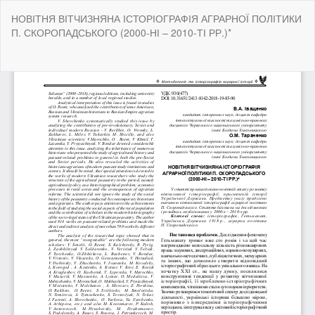
Return
НОВІТНЯ ВІТЧИЗНЯНА ІСТОРІОГРАФІЯ АГРАРНОЇ ПОЛІТИКИ
to
П. СКОРОПАДСЬКОГО (2000-НІ – 2010-ТІ РР.)*
Article
Details
Do
Do
P