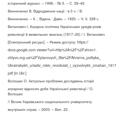
історичний журнал. – 1996. - № 5. – С. 39–40.
Винниченко В. Відродження нації : в 3 ч. / В.
Винниченко. – К. ; Відень : Дзвін. – 1920. – Ч. ІІ. 328 с.
Витанович І. Аграрна політика Українських урядів років
революції й визвольних змагань (1917–20) / І. Витанович
[Електронний ресурс]. – Режим доступу: https://
docs.google.com viewer?url=http%3A%2F%2Fshron1.
chtyvo.org.ua%2FVytanovych_Illia%2FAhrarna_polityka_
Ukrainskykh_uriadiv_rokiv_revoliutsii_i_vyzvolnykh_zmahan_1917
pdf [in Ukr.]
Волошко О. Актуальні проблеми досліджень історії
аграрних відносин доби Української революції / О.
Волошко
// Вісник Харківського національного університету
внутрішніх справ. – 2003. – Вип. 22.