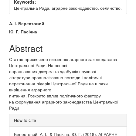
Keywords:
Центральна Рада, аграрне законодавство, селянство.
Main
А. І. Берестовий
Article
Ю. Г. Пасічна
Content
Abstract
Статтю присвячено вивченню агарного законодавства
Центральної Ради. На основі
опрацьованих джерел та здобутків наукової
літератури проаналізовано погляди і політичні
переконання лідерів Центральної Ради на шляхи
вирішення аграрного
питання. Розкрито вплив політичного фактору
на формування аграрного законодавства Центральної
Ради
Article
How to Cite
Details
Берестовий, А. І., & Пасічна, Ю. Г. (2018). АГРАРНЕ