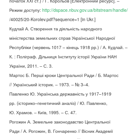
початок ХХІ ст.) / Г. Корольов [Електронний ресурс]. –
Режим доступу:
http://dspace.nbuv.gov.ua/bitstream/handle/
/40025/20-Korolev.pdf?sequence=1 [in Ukr.]
Кудлай А. Створення та діяльність народного
міністерства земельних справ Української Народної
Республіки (червень 1017 – кінець 1918 рр.) / А. Кудлай. –
К. : Поліграф. Дільниця Інституту історії України НАН
України, 2011. – С. 3.
Мартос Б. Перші кроки Центральної Ради / Б. Мартос
// Український історик. – 1973. – № 3–4.
Павленко Ю. Українська державність у 1917–1919
рр. (історико–генетичний аналіз) / Ю. Павленко,
Ю. Храмов. – Київ, 1995. – С. 47.
Рогожин А. Земельне законодавство Центральної
Ради / А. Рогожин, В. Гончаренко // Вісник Академії