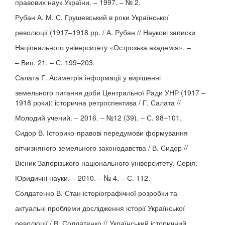
правових наук України. – 1997. – № 2.
Рубан А. М. С. Грушевський в роки Української
революції (1917–1918 рр. / А. Рубан // Наукові записки
Національного університету «Острозька академія». –
– Вип. 21. – С. 199–203.
Салата Г. Асиметрія інформації у вирішенні
земельного питання доби Центральної Ради УНР (1917 –
1918 роки): історична ретроспектива / Г. Салата //
Молодий учений. – 2016. – №12 (39). – С. 98–101.
Сидор В. Історико-правові передумови формування
вітчизняного земельного законодавства / В. Сидор //
Вісник Запорізького національного університету. Серія:
Юридичні науки. – 2010. – № 4. – С. 112.
Солдатенко В. Стан історіографічної розробки та
актуальні проблеми дослідження історії Української
революції / В. Солдатенко // Український історичний