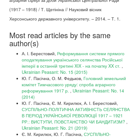
аграрній сфері за доби Української Центральної Ради
(1917 – 1918) / Т. Щетініна // Науковий вісник
Херсонського державного університету. – 2014. – Т. 1.
Most read articles by the same
author(s)
А. І. Берестовий,
Реформування системи прямого
оподаткування українського селянства Російської
імперії в останній третині XIX - на початку XX ст.
,
Ukrainian Peasant: No. 15 (2015)
Ю. Г. Пасічна, О. М. Федьков,
Головний земельний
комітет Тимчасового уряду: спроба аграрного
реформування 1917 р.
,
Ukrainian Peasant: No. 14
(2014)
Ю. Г. Пасічна, Є. М. Кирилюк, А. І. Берестовий,
СУСПІЛЬНО-ПОЛІТИЧНА АКТИВНІСТЬ СЕЛЯНСТВА
В ПЕРІОД УКРАЇНСЬКОЇ РЕВОЛЮЦІЇ 1917 – 1921
РР.: ВИСТУПИ, ПОВСТАНСТВО ЧИ БАНДИТИЗМ?
,
Ukrainian Peasant: No. 21 (2019)
Є. М. Кирилюк, Ю. Г. Пасічна,
СУСПІЛЬНО-