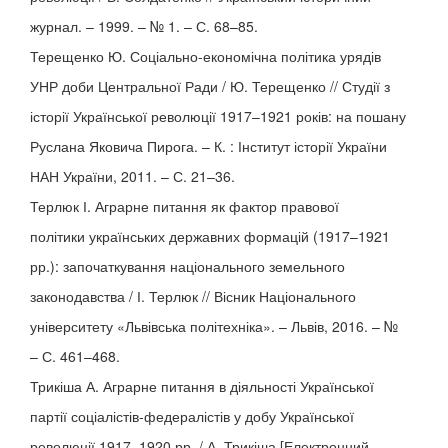
журнал. – 1999. – № 1. – С. 68–85.
Терещенко Ю. Соціально-економічна політика урядів
УНР доби Центральної Ради / Ю. Терещенко // Студії з
історії Української революції 1917–1921 років: на пошану
Руслана Яковича Пирога. – К. : Інститут історії України
НАН України, 2011. – С. 21–36.
Терлюк І. Аграрне питання як фактор правової
політики українських державних формацій (1917–1921
рр.): започаткування національного земельного
законодавства / І. Терлюк // Вісник Національного
університету «Львівська політехніка». – Львів, 2016. – №
– С. 461–468.
Трикіша А. Аграрне питання в діяльності Української
партії соціалістів-федералістів у добу Української
революції 1917–1920 рр. / А. Трикіша [Електронний