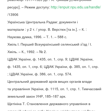
ресурс]. – Режим доступу:
http://enpuir.npu.edu.ua/handle/
/13906
Українська Центральна Радам: документи і
матеріали : у 2 т. / упор. В. Верстюк [та ін.]. – К. :
Наукова думка, 1996. – Т. 1. – 588 с.
Хміль І. Перший Всеукраїнський селянський з’їзд / І.
Хміль. – К., 1992. – № 2.
ЦДІАК України, ф. 1435, оп. 1, спр. 9; ЦДІАК України,
ф. 1435, оп. 1, спр. 6; ЦДІАК України, ф. 385, оп. 1, спр.
; ЦДІАК України, ф. 386, оп. 1, спр. 574.
Центральний державний архів вищих органів влади
та управління України, ф. 1115, оп. 1, спр. 1. Тимчасовий
земельний закон УНР, 185–187 арк.
Щетініна Т. Становлення державного управління в