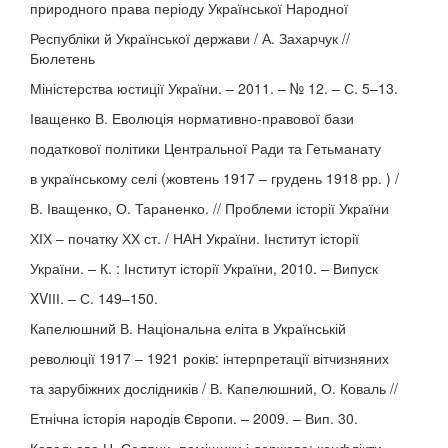
природного права періоду Української Народної
Республіки й Української держави / А. Захарчук //
Бюлетень
Міністерства юстиції України. – 2011. – № 12. – С. 5–13.
Іващенко В. Еволюція нормативно-правової бази
податкової політики Центральної Ради та Гетьманату
в українському селі (жовтень 1917 – грудень 1918 рр. ) /
В. Іващенко, О. Тараненко. // Проблеми історії України
ХІХ – початку ХХ ст. / НАН України. Інститут історії
України. – К. : Інститут історії України, 2010. – Випуск
XVІІІ. – С. 149–150.
Капелюшний В. Національна еліта в Українській
революції 1917 – 1921 років: інтерпретації вітчизняних
та зарубіжних дослідників / В. Капелюшний, О. Коваль //
Етнічна історія народів Європи. – 2009. – Вип. 30.