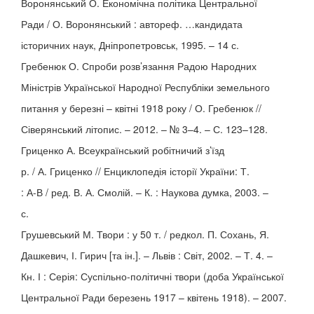
Воронянський О. Економічна політика Центральної
Ради / О. Воронянський : автореф. …кандидата
історичних наук, Дніпропетровськ, 1995. – 14 с.
Гребенюк О. Спроби розв’язання Радою Народних
Міністрів Української Народної Республіки земельного
питання у березні – квітні 1918 року / О. Гребенюк //
Сіверянський літопис. – 2012. – № 3–4. – С. 123–128.
Гриценко А. Всеукраїнський робітничий з’їзд
р. / А. Гриценко // Енциклопедія історії України: Т.
: А-В / ред. В. А. Смолій. – К. : Наукова думка, 2003. –
с.
Грушевський М. Твори : у 50 т. / редкол. П. Сохань, Я.
Дашкевич, І. Гирич [та ін.]. – Львів : Світ, 2002. – Т. 4. –
Кн. І : Серія: Суспільно-політичні твори (доба Української
Центральної Ради березень 1917 – квітень 1918). – 2007.