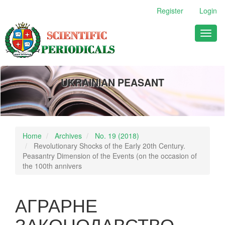
Main
Register
Login
Navigation
Main
Toggl
Content
naviga
Sidebar
UKRAINIAN PEASANT
Home
Archives
No. 19 (2018)
Revolutionary Shocks of the Early 20th Century.
Peasantry Dimension of the Events (on the occasion of
the 100th annivers
АГРАРНЕ
ЗАКОНОДАВСТВО