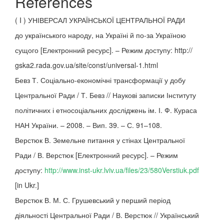
References
( I ) УНІВЕРСАЛ УКРАЇНСЬКОЇ ЦЕНТРАЛЬНОЇ РАДИ
до українського народу, на Україні й по-за Україною
сущого [Електронний ресурс]. – Режим доступу: http://
gska2.rada.gov.ua/site/const/universal-1.html
Бевз Т. Соціально-економічні трансформації у добу
Центральної Ради / Т. Бевз // Наукові записки Інституту
політичних і етносоціальних досліджень ім. І. Ф. Кураса
НАН України. – 2008. – Вип. 39. – С. 91–108.
Верстюк В. Земельне питання у стінах Центральної
Ради / В. Верстюк [Електронний ресурс]. – Режим
доступу:
http://www.inst-ukr.lviv.ua/files/23/580Verstiuk.pdf
[in Ukr.]
Верстюк В. М. С. Грушевський у перший період
діяльності Центральної Ради / В. Верстюк // Український