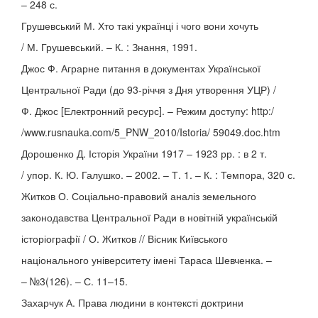
– 248 с.
Грушевський М. Хто такі українці і чого вони хочуть
/ М. Грушевський. – К. : Знання, 1991.
Джос Ф. Аграрне питання в документах Української
Центральної Ради (до 93-річчя з Дня утворення УЦР) /
Ф. Джос [Електронний ресурс]. – Режим доступу: http:/
/www.rusnauka.com/5_PNW_2010/Istoria/ 59049.doc.htm
Дорошенко Д. Історія України 1917 – 1923 рр. : в 2 т.
/ упор. К. Ю. Галушко. – 2002. – Т. 1. – К. : Темпора, 320 с.
Житков О. Соціально-правовий аналіз земельного
законодавства Центральної Ради в новітній українській
історіографії / О. Житков // Вісник Київського
національного університету імені Тараса Шевченка. –
– №3(126). – С. 11–15.
Захарчук А. Права людини в контексті доктрини