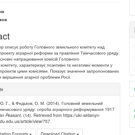
чна
e
ьков
nt
act
тор описує роботу Головного земельного комітету над
проекту аграрної реформи за правління Тимчасового уряду.
основні напрацювання комісій Головного
комітету, характеризує позитивні та негативні моменти у
проектів цими комісіями. Показує значення запропонованих
я вирішення агарної проблеми Росії.
D
e
te
B
ls
Ю. Г., & Федьков, О. М. (2014). Головний земельний
Тимчасового уряду: спроба аграрного реформування 1917
ian Peasant
, (14). Retrieved from https://ukr-selianyn-
cdu.edu.ua/article/view/757
tation Formats
Download Citation