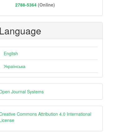
2788-5364
(Online)
Language
English
Українська
eveloped
Open Journal Systems
y
Creative
Creative Commons Attribution 4.0 International
License