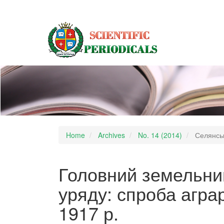
Main
Navigation
Main
Content
Sidebar
Home
Archives
No. 14 (2014)
Селянськ
Головний земельни
уряду: спроба агр
1917 р.