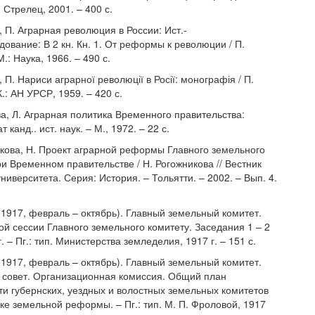
: Стрелец, 2001. – 400 с.
 П. Аграрная революция в России: Ист.-
дование: В 2 кн. Кн. 1. От реформы к революции / П.
.: Наука, 1966. – 490 с.
 П. Нариси аграрної революції в Росії: монографія / П.
.: АН УРСР, 1959. – 420 с.
ва, Л. Аграрная политика Временного правительства:
 канд.. ист. наук. – М., 1972. – 22 с.
икова, Н. Проект аграрной реформы Главного земельного
и Временном правительстве / Н. Рогожникова // Вестник
ниверситета. Серия: История. – Тольятти. – 2002. – Вып. 4.
(1917, февраль – октябрь). Главный земельный комитет.
ой сессии Главного земельного комитету. Заседания 1 – 2
. – Пг.: тип. Министерства земледелия, 1917 г. – 151 с.
(1917, февраль – октябрь). Главный земельный комитет.
совет. Организационная комиссия. Общий план
ти губернских, уездных и волостных земельных комитетов
ке земельной реформы. – Пг.: тип. М. П. Фроловой, 1917