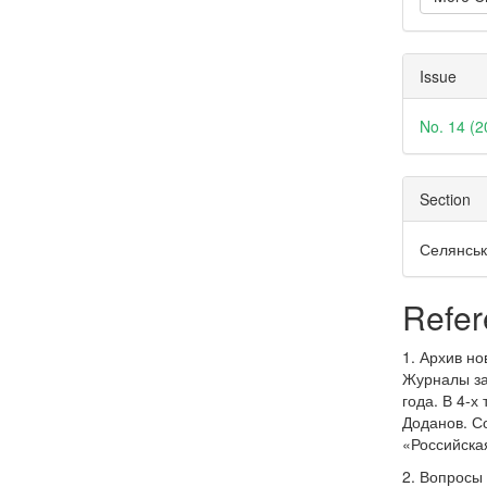
Issue
No. 14 (2
Section
Селянськ
Refer
1. Архив но
Журналы за
года. В 4-х
Доданов. Со
«Российская
2. Вопросы 