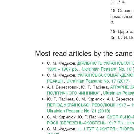
г. – 7 с.
18. Съезд 
земельных к
2.
19. Церете
Кн. І. / И.
Most read articles by the same
О. М. Федьков,
ДІЯЛЬНІСТЬ УКРАЇНСЬКОЇ 
1905 – 1907 рр.
,
Ukrainian Peasant: No. 16 
О. М. Федьков,
УКРАЇНСЬКА СОЦІАЛ-ДЕМО
РЕАКЦІЇ
,
Ukrainian Peasant: No. 17 (2017)
А. І. Берестовий, Ю. Г. Пасічна,
АГРАРНЕ З
ПОЛІТИЧНОГО ЧИННИКА*
,
Ukrainian Peasa
Ю. Г. Пасічна, Є. М. Кирилюк, А. І. Бересто
ПЕРІОД УКРАЇНСЬКОЇ РЕВОЛЮЦІЇ 1917 –
Ukrainian Peasant: No. 21 (2019)
Є. М. Кирилюк, Ю. Г. Пасічна,
СУСПІЛЬНО-
РОСІЇ (БЕРЕЗЕНЬ–ЖОВТЕНЬ 1917 Р.)
,
Ukr
О. М. Федьков,
«…І ТУТ Є ЖИТТЯ»: ТЮРЕ