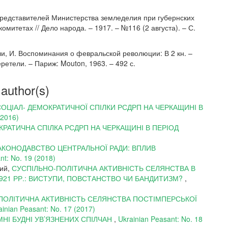
представителей Министерства земледелия при губернских
омитетах // Дело народа. – 1917. – №116 (2 августа). – С.
ли, И. Воспоминания о февральской революции: В 2 кн. –
 Церетели. – Париж: Mouton, 1963. – 492 с.
 author(s)
СОЦІАЛ- ДЕМОКРАТИЧНОЇ СПІЛКИ РСДРП НА ЧЕРКАЩИНІ В
(2016)
КРАТИЧНА СПІЛКА РСДРП НА ЧЕРКАЩИНІ В ПЕРІОД
АКОНОДАВСТВО ЦЕНТРАЛЬНОЇ РАДИ: ВПЛИВ
nt: No. 19 (2018)
вий,
СУСПІЛЬНО-ПОЛІТИЧНА АКТИВНІСТЬ СЕЛЯНСТВА В
 1921 РР.: ВИСТУПИ, ПОВСТАНСТВО ЧИ БАНДИТИЗМ?
,
ПОЛІТИЧНА АКТИВНІСТЬ СЕЛЯНСТВА ПОСТІМПЕРСЬКОЇ
ainian Peasant: No. 17 (2017)
МНІ БУДНІ УВ’ЯЗНЕНИХ СПІЛЧАН
,
Ukrainian Peasant: No. 18