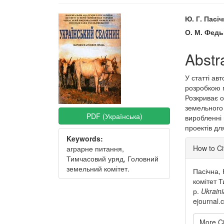
Article
Main
Ю. Г. Пасі
Sidebar
Articl
О. М. Фед
Conte
Abstr
У статті ав
розробкою 
Розкриває 
земельного 
PDF (Українська)
виробленні 
проектів дл
Keywords:
Articl
How to Ci
аграрне питання,
Detai
Тимчасовий уряд, Головний
земельний комітет.
Пасічна, 
комітет 
р.
Ukrain
ejournal.
More Ci