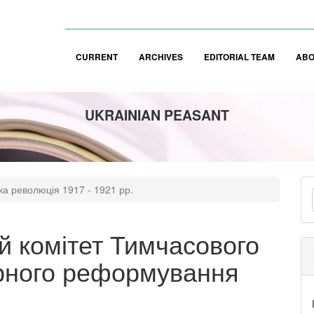
CURRENT
ARCHIVES
EDITORIAL TEAM
AB
UKRAINIAN PEASANT
M
а революція 1917 - 1921 рр.
a
S
й комітет Тимчасового
арного реформування