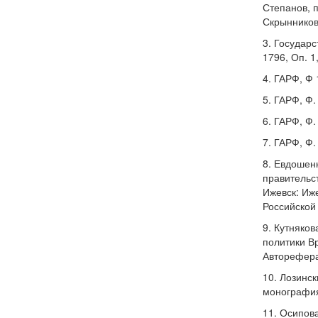
Степанов, п
Скрынников,
3. Государ
1796, Оп. 1,
4. ГАРФ, Ф 1
5. ГАРФ, Ф. 
6. ГАРФ, Ф.
7. ГАРФ, Ф. 
8. Евдошен
правительст
Ижевск: Иж
Российской 
9. Кутняко
политики Вр
Автореферат
10. Лозинс
монография 
11. Осипов