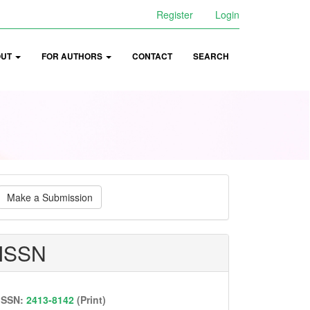
Register
Login
OUT
FOR AUTHORS
CONTACT
SEARCH
ake
Make a Submission
ubmission
ISSN
ISSN:
2413-8142
(Print)