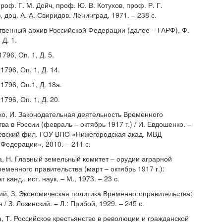
роф. Г. М. Дойч, проф. Ю. В. Котухов, проф. Р. Г.
 доц. А. А. Свиридов. Ленинград, 1971. – 238 с.
ственный архив Российской Федерации (далее – ГАРФ), Ф.
 Д. 1.
796, Оп. 1, Д. 5.
1796, Оп. 1, Д. 14.
 1796, Оп.1, Д. 18а.
1796, Оп. 1, Д. 20.
ко, И. Законодательная деятельность Временного
ва в России (февраль – октябрь 1917 г.) / И. Евдошенко. –
евский фил. ГОУ ВПО «Нижегородская акад. МВД
Федерации», 2010. – 211 с.
ва, Н. Главный земельный комитет – орудии аграрной
еменного правительства (март – октябрь 1917 г.):
 канд.. ист. наук. – М., 1973. – 23 с.
кий, З. Экономическая политика Временногоправительства:
/ З. Лозинский. – Л.: Прибой, 1929. – 245 с.
а, Т. Российское крестьянство в революции и гражданской