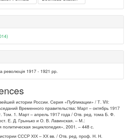
014)
а революція 1917 - 1921 рр.
ences
вейшей истории России. Серия «Публикации» / Т. VІІ:
седаний Временного правительства: Март – октябрь 1917
 т. Том. 1. Март – апрель 1917 года / Отв. ред. тома Б. Ф.
ст. Е. Д. Грынько и О. В. Лавинская. – М.:
 политическая энциклопедия», 2001. – 448 с.
истории СССР ХІХ – ХХ вв. / Отв. ред. проф. Н. Н.