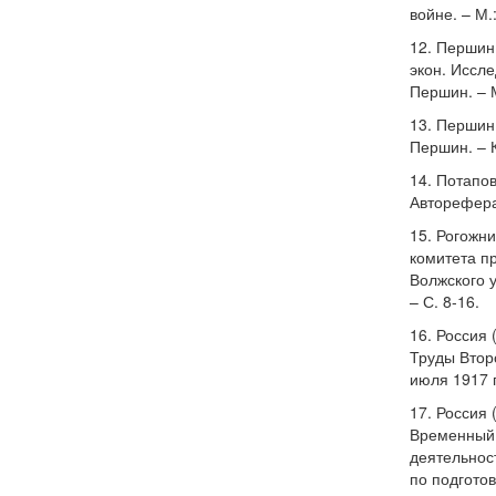
войне. – М.
12. Першин,
экон. Иссле
Першин. – М
13. Першин,
Першин. – К
14. Потапо
Автореферат
15. Рогожн
комитета пр
Волжского у
– С. 8-16.
16. Россия 
Труды Втор
июля 1917 г
17. Россия 
Временный 
деятельнос
по подготов