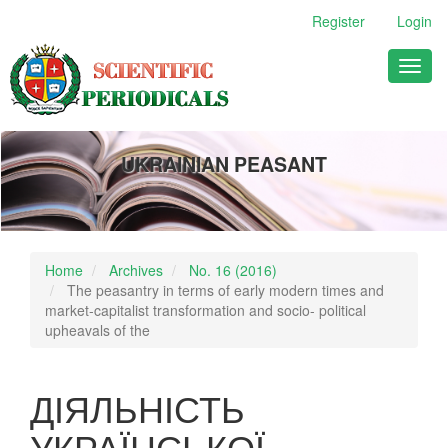
Main
Register
Login
Navigation
Main
Toggl
Content
naviga
Sidebar
UKRAINIAN PEASANT
Home
Archives
No. 16 (2016)
The peasantry in terms of early modern times and
market-capitalist transformation and socio- political
upheavals of the
ДІЯЛЬНІСТЬ
УКРАЇНСЬКОЇ