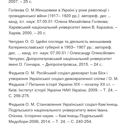
2007. – 25 с.
Голікова О. М.Меншовики в Україні у роки революції і
громадянської війни (1917– 1920 рр.): автореф. дис ...
канд. іст. наук: 07.00.01 /Олена Михайлівна Голікова;
Харківський національний університет імені В. Каразіна. –
Харків, 2000. – 20 с.
Чепурко О. О. Ідейні погляди та діяльність меншовиків
Катеринославської губернії в 1903– 1907 рр.: автореф.
дис. ... канд. іст. наук: 07.00.01 / Олександр Олексійович
Чепурко; Дніпропетровський національний університет
імені О. Гончара. – Дніпропетровськ, 2015. – 24 с.
Федьков О. М. Російський соціал-демократ Ісак Біск і
утворення Української соціал-демократичної спілки / О. М.
Федьков // Питання історії України ХІХ – початку ХХ ст. –
Київ: Інститут історії України НАН України, 2009. – Т. 24. –
С. 256-275.
Федьков О. М. Становлення Української соціал-Кам’янець
Подільського національного університету імені Івана
Огієнка. Історичні науки. – Кам’янець-Подільський:
Медобори-2006, 2014. – Т. 24. – С. 240-254.