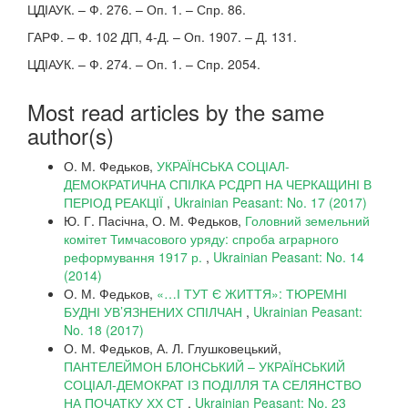
ЦДІАУК. – Ф. 276. – Оп. 1. – Спр. 86.
ГАРФ. – Ф. 102 ДП, 4-Д. – Оп. 1907. – Д. 131.
ЦДІАУК. – Ф. 274. – Оп. 1. – Спр. 2054.
Most read articles by the same
author(s)
О. М. Федьков,
УКРАЇНСЬКА СОЦІАЛ-
ДЕМОКРАТИЧНА СПІЛКА РСДРП НА ЧЕРКАЩИНІ В
ПЕРІОД РЕАКЦІЇ
,
Ukrainian Peasant: No. 17 (2017)
Ю. Г. Пасічна, О. М. Федьков,
Головний земельний
комітет Тимчасового уряду: спроба аграрного
реформування 1917 р.
,
Ukrainian Peasant: No. 14
(2014)
О. М. Федьков,
«…І ТУТ Є ЖИТТЯ»: ТЮРЕМНІ
БУДНІ УВ’ЯЗНЕНИХ СПІЛЧАН
,
Ukrainian Peasant:
No. 18 (2017)
О. М. Федьков, А. Л. Глушковецький,
ПАНТЕЛЕЙМОН БЛОНСЬКИЙ – УКРАЇНСЬКИЙ
СОЦІАЛ-ДЕМОКРАТ ІЗ ПОДІЛЛЯ ТА СЕЛЯНСТВО
НА ПОЧАТКУ ХХ СТ
,
Ukrainian Peasant: No. 23