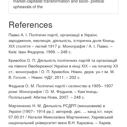
market-capitalist transformation and socio- political
upheavals of the
References
Павко А. І. Політичні партії, організації в Україні,
зародження, еволюція, діяльність, історична доля Кінець
ХІХ століття – лютий 1917 р. Монографія / А. І. Павко. –
Київ: Іван Федоров, 1999. – 248 с.
Кривобок О. П. Діяльність політичних партій та організацій
на півночі Лівобережної України в кінці ХІХ – на початку ХХ
ст.: монографія / О. П. Кривобок. Ніжин. держ. ун-т ім. М.
В. Гоголя. – Ніжин: НДУ, 2011. – 202 с.
Федьков О. М. Політичні партії і селянство в 1905– 1907
роки: Монографія / О. М. Федьков. – Кам’янець-
Полільський: Абетка-Нова, 2007. – 248 с.
Мартиненко Н. М. Діяльність РСДРП (меншовиків) в
Україні (1907– 1914 рр.): автореф. дис. ... канд іст. наук:
07.00.01 / Наталія Миколаївна Мартиненко; Харківський
національний університет імені В.Н. Каразіна. – Харків,