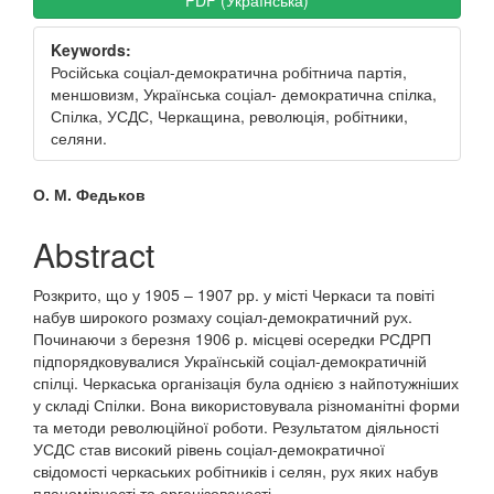
PDF (Українська)
Keywords:
Російська соціал-демократична робітнича партія,
меншовизм, Українська соціал- демократична спілка,
Спілка, УСДС, Черкащина, революція, робітники,
селяни.
Main
О. М. Федьков
Article
Abstract
Content
Розкрито, що у 1905 – 1907 рр. у місті Черкаси та повіті
набув широкого розмаху соціал-демократичний рух.
Починаючи з березня 1906 р. місцеві осередки РСДРП
підпорядковувалися Українській соціал-демократичній
спілці. Черкаська організація була однією з найпотужніших
у складі Спілки. Вона використовувала різноманітні форми
та методи революційної роботи. Результатом діяльності
УСДС став високий рівень соціал-демократичної
свідомості черкаських робітників і селян, рух яких набув
планомірності та організованості.