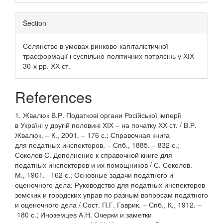
Section
Селянство в умовах ринково-капіталістичної
трасформації і суспільно-політичних потрясінь у ХІХ -
30-х рр. ХХ ст.
References
1. Жвалюк В.Р. Податкові органи Російської імперії
в Україні у другій половині ХІХ – на початку ХХ ст. / В.Р.
Жвалюк. – К., 2001. – 176 с.; Справочная книга
для податных инспекторов. – Спб., 1885. – 832 с.;
Соколов С. Дополнение к справочной книге для
податных инспекторов и их помощников / С. Соколов. –
М., 1901. –162 с.; Основные задачи податного и
оценочного дела: Руководство для податных инспекторов
земских и городских управ по разным вопросам податного
и оценочного дела / Сост. П.Г. Гаврик. – Спб., К., 1912. –
180 с.; Иноземцев А.Н. Очерки и заметки