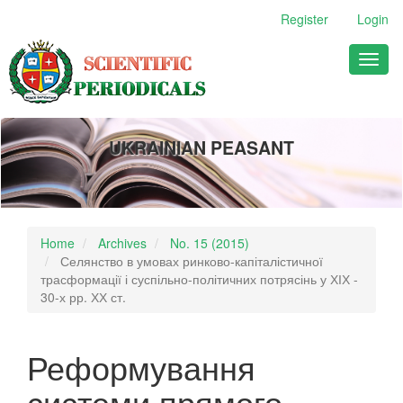
Main
Register
Login
Navigation
Main
Toggl
Content
naviga
Sidebar
UKRAINIAN PEASANT
Home
Archives
No. 15 (2015)
Селянство в умовах ринково-капіталістичної
трасформації і суспільно-політичних потрясінь у ХІХ -
30-х рр. ХХ ст.
Реформування
системи прямого