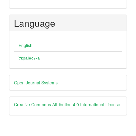
Language
English
Українська
Developed
Open Journal Systems
By
Creative
Creative Commons Attribution 4.0 International License