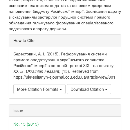
основним платником податків та основним джерелом
наповнення бюджету Російської імперії. Зволікання царату
зі скасуванням застарілої подушної системи прямого
обкладання гальмувало формування спеціалізованого
податкового апарату держави.
Article
How to Cite
Details
Берестовий, А. І. (2015). Реформування системи
прямого оподаткування українського селянства
Російської імперії в останній третині XIX - на початку
XX ст.
Ukrainian Peasant
, (15). Retrieved from
https://ukr-selianyn-ejournal.cdu.edu.ua/article/view/801
More Citation Formats
Download Citation
Issue
No. 15 (2015)