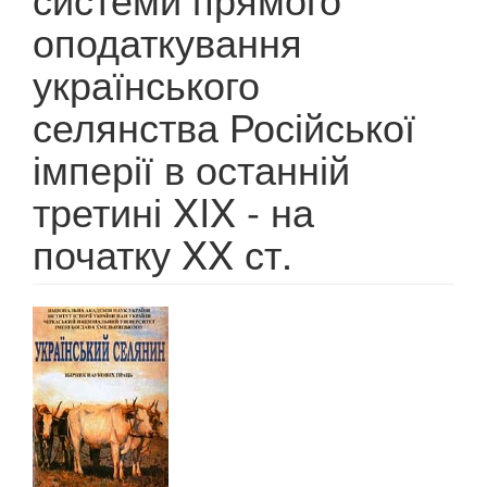
оподаткування
українського
селянства Російської
імперії в останній
третині XIX - на
початку XX ст.
Article
Sidebar