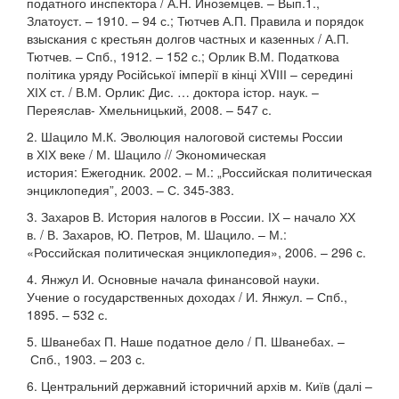
податного инспектора / А.Н. Иноземцев. – Вып.1.,
Златоуст. – 1910. – 94 с.; Тютчев А.П. Правила и порядок
взыскания с крестьян долгов частных и казенных / А.П.
Тютчев. – Спб., 1912. – 152 с.; Орлик В.М. Податкова
політика уряду Російської імперії в кінці ХVІІІ – середині
ХІХ ст. / В.М. Орлик: Дис. … доктора істор. наук. –
Переяслав- Хмельницький, 2008. – 547 с.
2. Шацило М.К. Эволюция налоговой системы России
в ХІХ веке / М. Шацило // Экономическая
история: Ежегодник. 2002. – М.: „Российская политическая
энциклопедия”, 2003. – С. 345-383.
3. Захаров В. История налогов в России. ІХ – начало ХХ
в. / В. Захаров, Ю. Петров, М. Шацило. – М.:
«Российская политическая энциклопедия», 2006. – 296 с.
4. Янжул И. Основные начала финансовой науки.
Учение о государственных доходах / И. Янжул. – Спб.,
1895. – 532 с.
5. Шванебах П. Наше податное дело / П. Шванебах. –
Спб., 1903. – 203 с.
6. Центральний державний історичний архів м. Київ (далі –