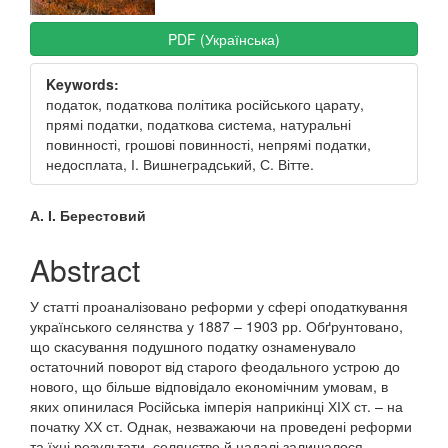
PDF (Українська)
Keywords:
податок, податкова політика російського царату,
прямі податки, податкова система, натуральні
повинності, грошові повинності, непрямі податки,
недосплата, І. Вишнеградський, С. Вітте.
Main
А. І. Берестовий
Article
Abstract
Content
У статті проаналізовано реформи у сфері оподаткування
українського селянства у 1887 – 1903 рр. Обґрунтовано,
що скасування подушного податку ознаменувало
остаточний поворот від старого феодального устрою до
нового, що більше відповідало економічним умовам, в
яких опинилася Російська імперія наприкінці ХІХ ст. – на
початку ХХ ст. Однак, незважаючи на проведені реформи
та їхні результати, селянство й надалі залишалося