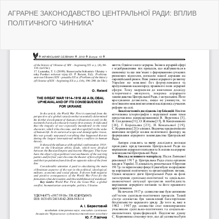
Return
АГРАРНЕ ЗАКОНОДАВСТВО ЦЕНТРАЛЬНОЇ РАДИ: ВПЛИВ
to
ПОЛІТИЧНОГО ЧИННИКА*
Article
Details
Do
Do
P