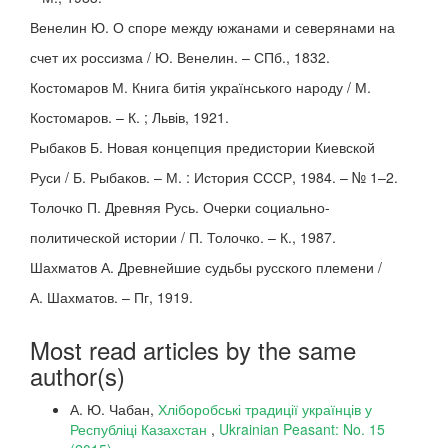
Венелин Ю. О споре между южанами и северянами на
счет их россизма / Ю. Венелин. – СПб., 1832.
Костомаров М. Книга битія українського народу / М.
Костомаров. – К. ; Львів, 1921.
Рыбаков Б. Новая концепция предистории Киевской
Руси / Б. Рыбаков. – М. : История СССР, 1984. – № 1–2.
Толочко П. Древняя Русь. Очерки социально-
политической истории / П. Толочко. – К., 1987.
Шахматов А. Древнейшие судьбы русского племени /
А. Шахматов. – Пг, 1919.
Most read articles by the same
author(s)
А. Ю. Чабан,
Хліборобські традиції українців у
Республіці Казахстан
,
Ukrainian Peasant: No. 15