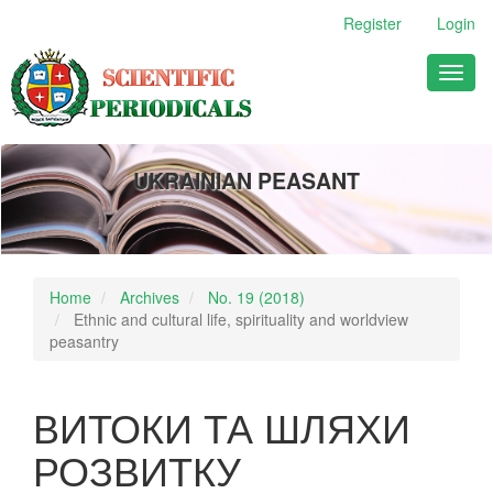
Main
Register
Login
Navigation
Main
Toggl
Content
naviga
Sidebar
UKRAINIAN PEASANT
Home
Archives
No. 19 (2018)
Ethnic and cultural life, spirituality and worldview
peasantry
ВИТОКИ ТА ШЛЯХИ
РОЗВИТКУ