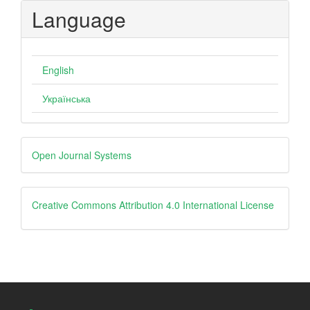
Language
English
Українська
Developed
Open Journal Systems
By
Creative
Creative Commons Attribution 4.0 International License