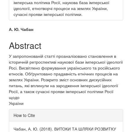
імперська політика Росії, наукова база імперської
ідеології, етнотворчі процеси на землях України,
сучасні прояви імперської політики.
Main
А. Ю. Чабан
Article
Abstract
Content
У запропонованій статті проаналізовано становлення в
історичній ретроспективі наукової бази імперської ідеології
Росі. Висвітлено формування українського та російського
етносів. Обґрунтовано прадавність етнічних процесів на
землях України. Розкрито зміст основних дискусійних
питань, які вплинули на зародження імперської ідеології
Росії, а також сучасні прояви імперської політики Росії
щодо
України
Article
How to Cite
Details
Чабан, А. Ю. (2018). ВИТОКИ ТА ШЛЯХИ РОЗВИТКУ