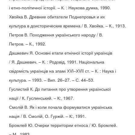
і етно-політичної історії. – К. : Наукова думка, 1990.
Хвойка В. Древние обитатели Поднепровья и их
культура в доисторические времена / В. Хвойка. – К., 1913.
Петров В. Походження українського народу / В.
Петров. – К., 1992.
Дашкевич Я. Основні етапи етнічної історії українців
/ Я. Дашкевич. – К. : Родовід, 1991. Національна
свідомість українців на зламі ХVI–ХVII ст. – К. : Наука і
культура. – 1993. – Вип. 26–27. – С. 44–53.
Гуслистий К. До питання про утворення української
нації / К. Гуслинський. – К:, 1967.
Смолій В. Як і коли почала формуватися українська
нація / В. Смолій, О. Гуржій. – К:, 1991.
Бромлей Ю. Очерки территории етноса / Ю. Бромлей.
– М., 1983.