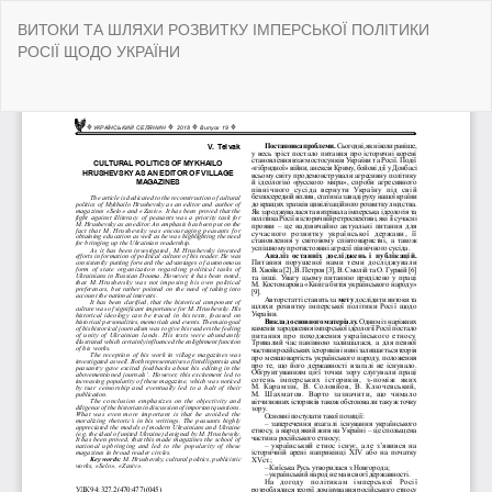
Return
ВИТОКИ ТА ШЛЯХИ РОЗВИТКУ ІМПЕРСЬКОЇ ПОЛІТИКИ
to
РОСІЇ ЩОДО УКРАЇНИ
Article
Details
Do
Do
P