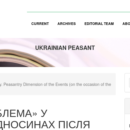
CURRENT
ARCHIVES
EDITORIAL TEAM
AB
UKRAINIAN PEASANT
M
y. Peasantry Dimension of the Events (on the occasion of the
a
S
БЛЕМА» У
ДНОСИНАХ ПІСЛЯ