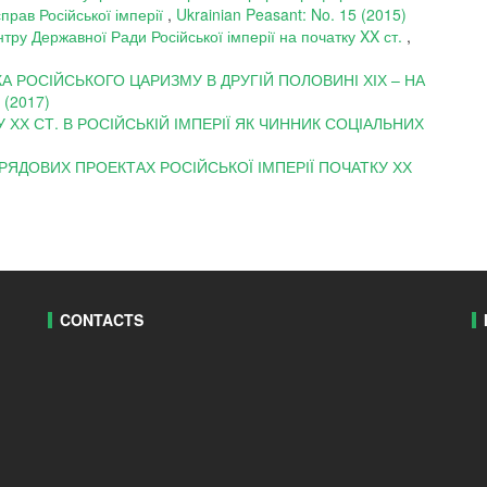
справ Російської імперії
,
Ukrainian Peasant: No. 15 (2015)
нтру Державної Ради Російської імперії на початку XX ст.
,
А РОСІЙСЬКОГО ЦАРИЗМУ В ДРУГІЙ ПОЛОВИНІ ХІХ – НА
 (2017)
 ХХ СТ. В РОСІЙСЬКІЙ ІМПЕРІЇ ЯК ЧИННИК СОЦІАЛЬНИХ
РЯДОВИХ ПРОЕКТАХ РОСІЙСЬКОЇ ІМПЕРІЇ ПОЧАТКУ ХХ
CONTACTS