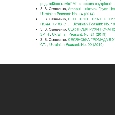
редакційної комісії Міністерства внутрішніх 
З. В. Священко,
Аграрні ініціативи Групи Це
Ukrainian Peasant: No. 14 (2014)
З. В. Священко,
ПЕРЕСЕЛЕНСЬКА ПОЛІТИК
ПОЧАТКУ ХХ СТ.
,
Ukrainian Peasant: No. 18
З. В. Священко,
СЕЛЯНСЬКІ РУХИ ПОЧАТКУ
ЗМІН
,
Ukrainian Peasant: No. 21 (2019)
З. В. Священко,
СЕЛЯНСЬКА ГРОМАДА В У
СТ.
,
Ukrainian Peasant: No. 22 (2019)