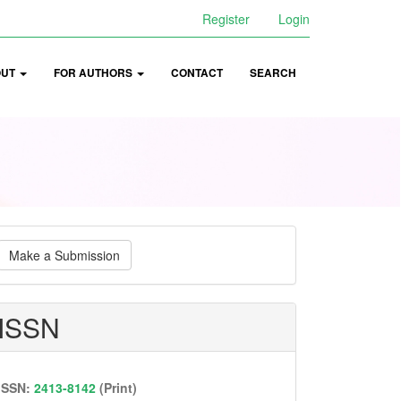
Register
Login
OUT
FOR AUTHORS
CONTACT
SEARCH
ake
Make a Submission
ubmission
ISSN
ISSN:
2413-8142
(Print)