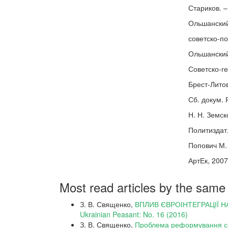
Стариков. –
Ольшанский
советско-по
Ольшанский.
Советско-г
Брест-Лито
Сб. докум. 
Н. Н. Земско
Политиздат,
Попович М. 
АртЕк, 2007
Most read articles by the same
З. В. Священко,
ВПЛИВ ЄВРОІНТЕГРАЦІЇ 
Ukrainian Peasant: No. 16 (2016)
З. В. Священко,
Проблема реформування се