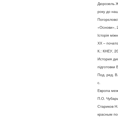
Дюрозель Жа
року до наш
Погорєлової
«Основи», 2
Історія між
ХХ – початок
К.: КНЕУ, 20
История дип
підготовки 
Под. ред. В
с.
Европа межд
П.О. Чубарь
Стариков Н
красным по