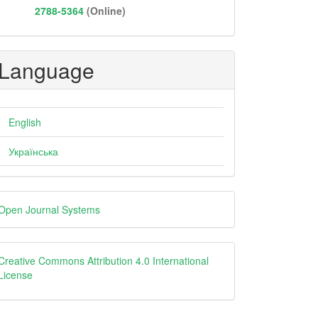
2788-5364
(Online)
Language
English
Українська
eveloped
Open Journal Systems
y
Creative
Creative Commons Attribution 4.0 International
License