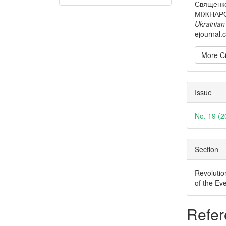
Священко
МІЖНАРО
Ukrainian
ejournal.
More Ci
Issue
No. 19 (2
Section
Revolutio
of the Ev
Refer