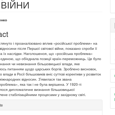
 ВІЙНИ
енко
e
act
nt
зглянуто і проаналізовано вплив «російської проблеми» на
відносини після Першої світової війни, показано спроби її
та їх наслідки. Наголошеноя, що «російська проблема»
 єдиною, що обїєднала позиції країн-переможниць. Це було
знання чи невизнання більшовицької влади, яке
ось питанням щодо царських боргів. Зроблено висновок,
D
о влади в Росії більшовиків вніс суттєві корективи у розвиток
B
іжнародних відносин. З’явилася так звана
проблема», яка так і не була вирішена. У 1920-ті
алося дипломатичне визнання більшовицької
влене стабілізаційними процесами у західному світі.
e
te
ls