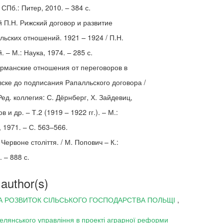
 СПб.: Питер, 2010. – 384 с.
 П.Н. Рижский договор и развитие
льских отношений. 1921 – 1924 / П.Н.
 – М.: Наука, 1974. – 285 с.
ерманские отношения от переговоров в
вске до подписания Рапалльского договора /
Ред. коллегия: С. Дёрнберг, Х. Зайдевиц,
в и др. – Т.2 (1919 – 1922 гг.). – М.:
 1971. – С. 563–566.
Червоне століття. / М. Попович – К.:
. – 888 с.
 author(s)
НА РОЗВИТОК СІЛЬСЬКОГО ГОСПОДАРСТВА ПОЛЬЩІ
,
лянського управління в проекті аграрної реформи