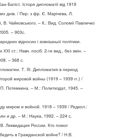
н-Батіст. Історя дипломатії від 1919
их днів. / Пер. з фр. Є. Марічева, Л.
, В. Чайковського. – К.: Вид. Соломії Павличко
005. – 903с.
народних відносин і зовнішньої політики.
 ХХІ ст.: Навч. посіб. 2-ге вид., без змін. –
08. – 368 с.
ломатии. Т. IIІ. Дипломатия в период
Второй мировой войны (1919 – 1939 гг.) /
.П. Потемкина. – М.: Политиздат, 1945. –
у миром и войной. 1918 – 1939 / Редкол.:
ян и др. – М.: Наука, 1992. – 224 с.
.В. Ликвидация России. Кто помог
бедить в Гражданской войне? / Н.В.