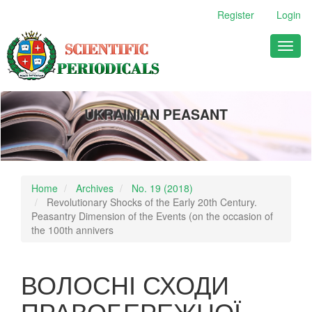
Main
Register
Login
Navigation
Main
Toggl
Content
naviga
Sidebar
UKRAINIAN PEASANT
Home
Archives
No. 19 (2018)
Revolutionary Shocks of the Early 20th Century.
Peasantry Dimension of the Events (on the occasion of
the 100th annivers
ВОЛОСНІ СХОДИ
ПРАВОБЕРЕЖНОЇ