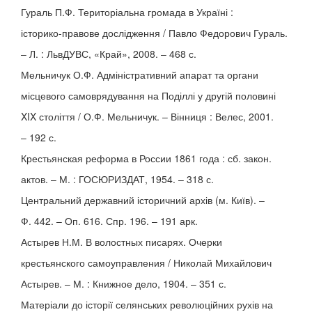
Гураль П.Ф. Територіальна громада в Україні :
історико-правове дослідження / Павло Федорович Гураль.
– Л. : ЛьвДУВС, «Край», 2008. – 468 с.
Мельничук О.Ф. Адміністративний апарат та органи
місцевого самоврядування на Поділлі у другій половині
XIX століття / О.Ф. Мельничук. – Вінниця : Велес, 2001.
– 192 с.
Крестьянская реформа в России 1861 года : сб. закон.
актов. – М. : ГОСЮРИЗДАТ, 1954. – 318 с.
Центральний державний історичний архів (м. Київ). –
Ф. 442. – Оп. 616. Спр. 196. – 191 арк.
Астырев Н.М. В волостных писарях. Очерки
крестьянского самоуправления / Николай Михайлович
Астырев. – М. : Книжное дело, 1904. – 351 с.
Матеріали до історії селянських революційних рухів на