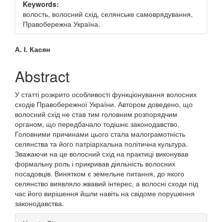
Keywords:
волость, волосний схід, селянське самоврядування,
Правобережна Україна.
Main
А. І. Касян
Article
Abstract
Content
У статті розкрито особливості функціонування волосних
сходів Правобережної України. Автором доведено, що
волосний схід не став тим головним розпорядчим
органом, що передбачало тодішнє законодавство.
Головними причинами цього стала малограмотність
селянства та його патріархальна політична культура.
Зважаючи на це волосний схід на практиці виконував
формальну роль і прикривав діяльність волосних
посадовців. Винятком є земельне питання, до якого
селянство виявляло жвавий інтерес, а волосні сходи під
час його вирішення йшли навіть на свідоме порушення
законодавства.
Article