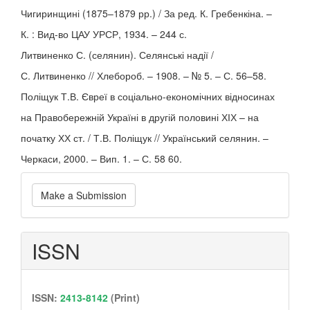
Чигиринщині (1875–1879 рр.) / За ред. К. Гребенкіна. –
К. : Вид-во ЦАУ УРСР, 1934. – 244 с.
Литвиненко С. (селянин). Селянські надії /
С. Литвиненко // Хлебороб. – 1908. – № 5. – С. 56–58.
Поліщук Т.В. Євреї в соціально-економічних відносинах
на Правобережній Україні в другій половині ХІХ – на
початку ХХ ст. / Т.В. Поліщук // Український селянин. –
Черкаси, 2000. – Вип. 1. – С. 58 60.
Make
Make a Submission
a
Submission
ISSN
ISSN:
2413-8142
(Print)