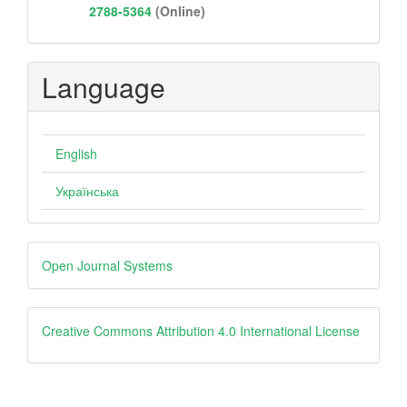
2788-5364
(Online)
Language
English
Українська
Developed
Open Journal Systems
By
Creative
Creative Commons Attribution 4.0 International License