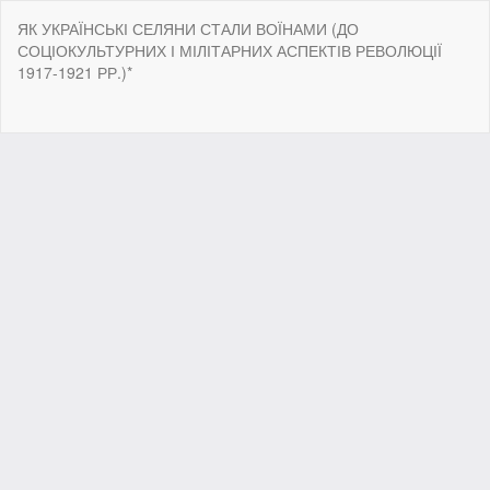
Return
ЯК УКРАЇНСЬКІ СЕЛЯНИ СТАЛИ ВОЇНАМИ (ДО
to
СОЦІОКУЛЬТУРНИХ І МІЛІТАРНИХ АСПЕКТІВ РЕВОЛЮЦІЇ
Article
1917-1921 РР.)*
Details
Do
Do
P