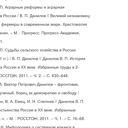
 П. Аграрные реформы и аграрная
 России / В. П. Данилов // Великий незнакомец:
и фермеры в современном мире. Хрестоматия
Шанин. – М. : Прогресс; Прогресс-Академия,
1.
П. Судьбы сельского хозяйства в России
1 гг.) / В. П. Данилов // Данилов В. П. История
а России в ХХ веке. Избранные труды в 2-
 РОССПЭН, 2011. – Ч. 2. – С. 630–648.
А. Виктор Петрович Данилов – фронтовик,
 ученый, борец за демократию и свободу /
н, В. А. Емец, И. Н. Слепнев // Данилов В. П.
естьянства России в ХХ веке. Избранные
х ч. – М. : РОССПЭН, 2011. – Ч. 1. – С. 16–68.
 Н. Мифологема о системном кризисе в