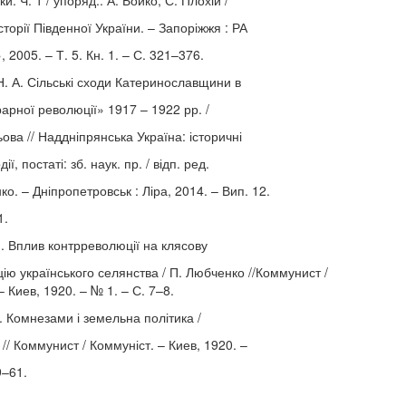
. Ч. 1 / упоряд.: А. Бойко, С. Плохій /
сторії Південної України. – Запоріжжя : РА
 2005. – Т. 5. Кн. 1. – С. 321–376.
. А. Сільські сходи Катеринославщини в
арної революції» 1917 – 1922 рр. /
ьова // Наддніпрянська Україна: історичні
ії, постаті: зб. наук. пр. / відп. ред.
нко. – Дніпропетровськ : Ліра, 2014. – Вип. 12.
1.
. Вплив контрреволюції на клясову
ію українського селянства / П. Любченко //Коммунист /
– Киев, 1920. – № 1. – С. 7–8.
 Комнезами і земельна політика /
// Коммунист / Коммуніст. – Киев, 1920. –
9–61.