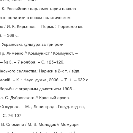
. К. Российские парламентарии начала
овые политики в новом политическом
е / И. К. Кирьянов. – Пермь : Пермское кн.
. – 368 с.
 Українська культура за три роки
 Гр. Хименко // Коммунист / Коммуніст. –
 – № 3. – 7 ноября. – С. 125–126.
їнського селянства: Нариси в 2-х т. / відп.
молій. – К. : Наук. думка, 2006. – Т. 1. – 632 с.
 борьбы с аграрным движением 1905 –
сл. С. Дубровского // Красный архив.
й журнал. – М. ; Ленинград : Госуд. изд-во,
 – С. 76-107.
 В. Спомини / М. В. Молодик // Мемуари