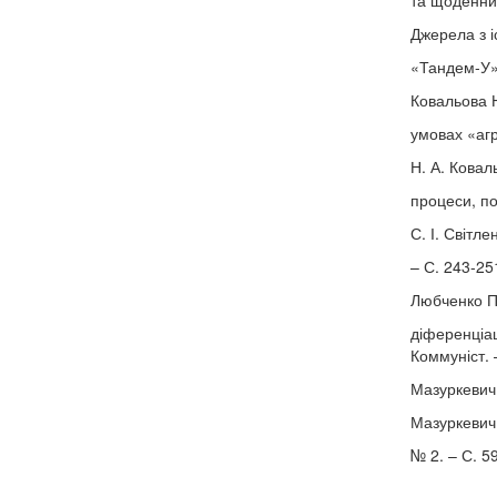
та щоденники
Джерела з і
«Тандем-У»,
Ковальова Н
умовах «агр
Н. А. Ковал
процеси, под
С. І. Світле
– С. 243-25
Любченко П
діференціац
Коммуніст. 
Мазуркевич.
Мазуркевич 
№ 2. – С. 5