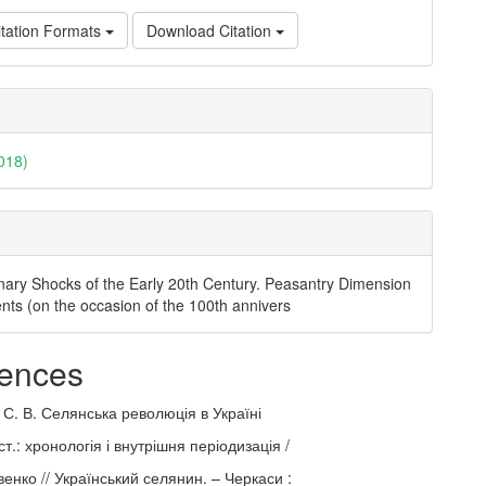
tation Formats
Download Citation
018)
nary Shocks of the Early 20th Century. Peasantry Dimension
ents (on the occasion of the 100th annivers
ences
С. В. Селянська революція в Україні
ст.: хронологія і внутрішня періодизація /
венко // Український селянин. – Черкаси :