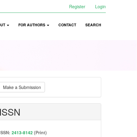
Register
Login
OUT
FOR AUTHORS
CONTACT
SEARCH
ake
Make a Submission
ubmission
ISSN
ISSN:
2413-8142
(Print)