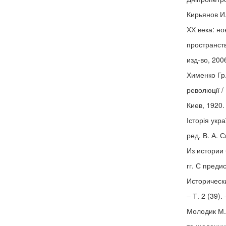
Кирьянов И
ХХ века: н
пространств
изд-во, 2006
Хименко Гр.
революції /
Киев, 1920.
Історія укра
ред. В. А. С
Из истории
гг. С преди
Исторически
– Т. 2 (39).
Молодик М.