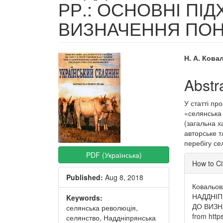
РР.: ОСНОВНІ ПІ
ВИЗНАЧЕННЯ ПО
Article
Main
Н. А. Кова
Sidebar
Articl
Abstr
Conte
У статті пр
«селянська 
(загальна х
авторське 
перебігу се
PDF (Українська)
Articl
How to Ci
Detai
Published:
Aug 8, 2018
Ковальов
НАДДНІП
Keywords:
ДО ВИЗ
селянська революція,
from http
селянство, Наддніпрянська