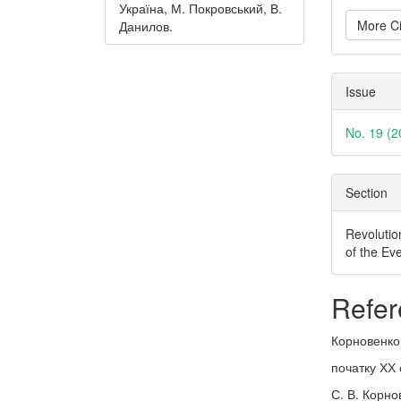
Україна, М. Покровський, В.
More Ci
Данилов.
Issue
No. 19 (2
Section
Revolutio
of the Ev
Refer
Корновенко 
початку ХХ 
С. В. Корно