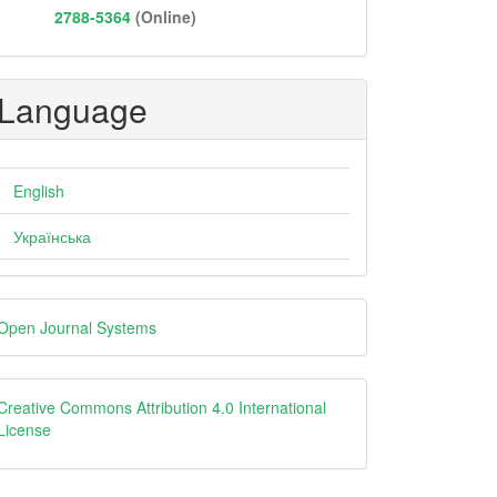
2788-5364
(Online)
Language
English
Українська
eveloped
Open Journal Systems
y
Creative
Creative Commons Attribution 4.0 International
License