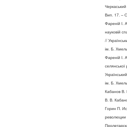
Черкаський 
Вип. 17. – 
Фареній І. 
науковій сп
// Українсь
ім. Б. Хмел
Фареній І. 
селянської 
Український
ім. Б. Хмел
Кабанов В. 
В. В. Кабан
Горин П. И
революции в
Пролетарска