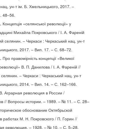
нац. ун-т ім. Б. Хмельницького, 2017. –
С. 48–56.
А. Концепція «селянської революції» у
адщині Михайла Покровського / І. А. Фареній
кий селянин. – Черкаси : Черкаський нац. ун-т
ьницького, 2017. – Вип. 17. – С. 68–72.
А. Про правомірність концепції «Великої
революції» В. П. Данилова / І. А. Фареній //
 селянин. – Черкаси : Черкаський нац. ун-т
ьницького, 2014. – Вип. 14. – С. 162–166.
В. Аграрная революция в России /
ов // Вопросы истории. – 1989. – № 11. – С. 28–
сторическое обоснование Октябрьской
 работах М. Н. Покровского / П. Горин //
я революция. – 1928. – № 10. – С. 5–28.