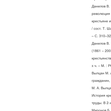
Данилов В.
революция в
крестьяне 
/ сост. Т. 
– С. 310–32
Данилов В. 
(1861 – 200
крестьянств
х ч. – М. :
Вылцан М. 
гражданин,
М. А. Вылца
История кр
труды. В 2-
Миронов Б.