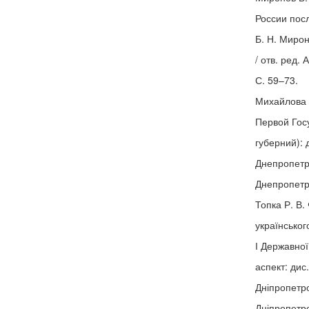
России пос
Б. Н. Мирон
/ отв. ред. 
С. 59–73.
Михайлова 
Первой Гос
губерний): 
Днепропетр
Днепропетро
Топка Р. В.
українськог
І Державно
аспект: дис.
Дніпропетро
Дніпропетро