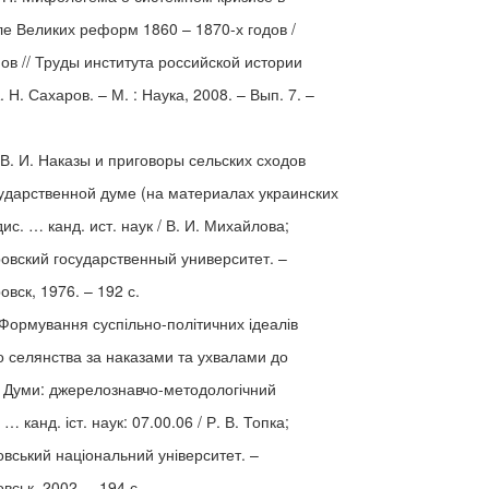
ле Великих реформ 1860 – 1870-х годов /
ов // Труды института российской истории
А. Н. Сахаров. – М. : Наука, 2008. – Вып. 7. –
В. И. Наказы и приговоры сельских сходов
ударственной думе (на материалах украинских
дис. … канд. ист. наук / В. И. Михайлова;
овский государственный университет. –
вск, 1976. – 192 с.
 Формування суспільно-політичних ідеалів
о селянства за наказами та ухвалами до
ї Думи: джерелознавчо-методологічний
 … канд. іст. наук: 07.00.06 / Р. В. Топка;
вський національний університет. –
вськ, 2002. – 194 с.