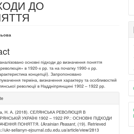
ДХОДИ ДО
НЯТТЯ
льова
e
act
nt
оаналізовано основні підходи до визначення поняття
революція» в 1920-х рр. та на початку 1990-х рр.
арактеристика концепції). Запропоновано
тлумачення терміна, визначення характеру та особливостей
D
лянської революції в Наддніпрянщині 1902 – 1922 рр.
B
e
te
ls
а, Н. А. (2018). СЕЛЯНСЬКА РЕВОЛЮЦІЯ В
РЯНСЬКІЙ УКРАЇНІ 1902 – 1922 РР.: ОСНОВНІ ПІДХОДИ
НАЧЕННЯ ПОНЯТТЯ.
Ukrainian Peasant
, (19). Retrieved
s://ukr-selianyn-ejournal.cdu.edu.ua/article/view/2813