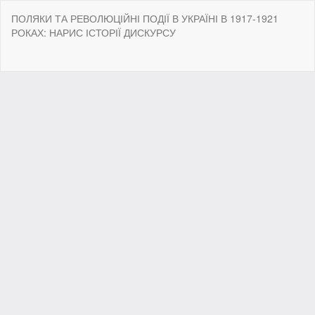
Return
ПОЛЯКИ ТА РЕВОЛЮЦІЙНІ ПОДІЇ В УКРАЇНІ В 1917-1921
to
РОКАХ: НАРИС ІСТОРІЇ ДИСКУРСУ
Article
Details
Do
Do
P