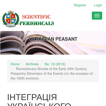
Main
Register
Login
Navigation
Main
Toggl
Content
naviga
Sidebar
UKRAINIAN PEASANT
Home
Archives
No. 19 (2018)
Revolutionary Shocks of the Early 20th Century.
Peasantry Dimension of the Events (on the occasion of
the 100th annivers
ІНТЕГРАЦІЯ
УКРАЇНСЬКОГО