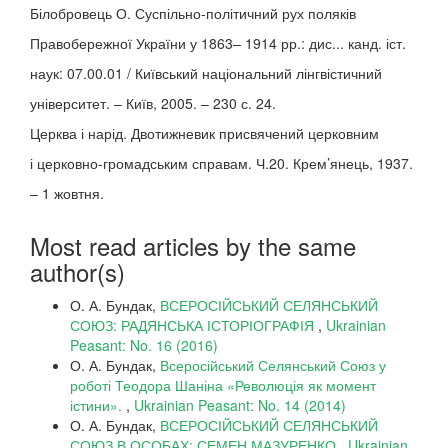
Білобровець О. Суспільно-політичний рух поляків
Правобережної України у 1863– 1914 рр.: дис... канд. іст.
наук: 07.00.01 / Київський національний лінгвістичний
університет. – Київ, 2005. – 230 с. 24.
Церква і нарід. Двотижневик присвячений церковним
і церковно-громадським справам. Ч.20. Крем’янець, 1937.
– 1 жовтня.
Most read articles by the same
author(s)
О. А. Бундак,
ВСЕРОСІЙСЬКИЙ СЕЛЯНСЬКИЙ
СОЮЗ: РАДЯНСЬКА ІСТОРІОГРАФІЯ
,
Ukrainian
Peasant: No. 16 (2016)
О. А. Бундак,
Всеросійський Селянський Союз у
роботі Теодора Шаніна «Революція як момент
істини».
,
Ukrainian Peasant: No. 14 (2014)
О. А. Бундак,
ВСЕРОСІЙСЬКИЙ СЕЛЯНСЬКИЙ
СОЮЗ В ОСОБАХ: СЕМЕН МАЗУРЕНКО
,
Ukrainian