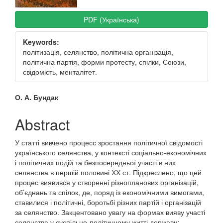
PDF (Українська)
Keywords:
політизація, селянство, політична організація,
політична партія, форми протесту, спілки, Союзи,
свідомість, менталітет.
Main
О. А. Бундак
Article
Abstract
Content
У статті вивчено процесс зростання політичної свідомості
українського селянства, у контексті соціально-економічних
і політичних подій та безпосередньої участі в них
селянства в першій половині ХХ ст. Підкреслено, що цей
процес виявився у створенні різнопланових організацій,
об’єднань та спілок, де, поряд із економічними вимогами,
ставилися і політичні, боротьбі різних партій і організацій
за селянство. Закцентовано увагу на формах вияву участі
селянства у суспільно-політичному житті держави;