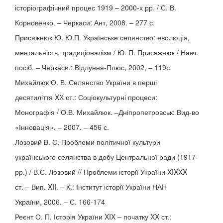
історіографічний процес 1919 – 2000-х рр. / С. В.
Корновенко. – Черкаси: Ант, 2008. – 277 с.
Присяжнюк Ю. Ю.П. Українське селянство: еволюція,
ментальність, традиціоналізм / Ю. П. Присяжнюк / Навч.
посіб. – Черкаси.: Відлуння-Плюс, 2002, – 119с.
Михайлюк О. В. Селянство України в перші
десятиліття XX ст.: Соціокультурні процеси:
Монографія / О.В. Михайлюк. –Дніпропетровськ: Вид-во
«Інновація». – 2007. – 456 с.
Лозовий В. С. Проблеми політичної культури
українського селянства в добу Центральної ради (1917-
рр.) / В.С. Лозовий // Проблеми історії України XIXXX
ст. – Вип. XII. – К.: Інститут історії України НАН
України, 2006. – С. 166-174
Реєнт О. П. Історія України XIX – початку XX ст.: