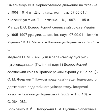
Омельянчук И.В. Черносотенное движение на Украине
в 1904–1914 гг.: Дис… канд. ист. наук: 07.00.01 /
Киевский ун-т им. Т. Шевченко. – К., 1997. – 195 л.
Магась В.О. Всеросійський селянський союз в Україні
у 1905-1907 рр.: дис. ... кан. іст. наук :07.00.01 – Історія
України / В. О. Магась. – Камянець-Подільський, 2009. –
с.
Федьков О. М. «Знищити в селянському русі риси
пугачовщини...» (Політичні партії і Всеросійський
селянський союз в Правобережній Україні у 1905 році) /
О. М. Федьков // Наукові праці Кам’янець-Подільського
державного педагогічного університету. Історичні
науки. – Кам’янець-Подільський, 2002. – Т. 8(10). –
С. 264–283.
Борисенко В. Й., Непорожня Г. А. Суспільно-політична