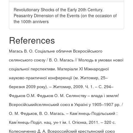
Revolutionary Shocks of the Early 20th Century.
Peasantry Dimension of the Events (on the occasion of
the 100th annivers
References
Магась В. О. Соціальне обличчя Всеросійського
селянського союзу / В. О. Магась // Молодь в умовах нової
соціальної перспективи. Матеріали ХI Міжнародної
науково-практичної конференції (м. Житомир, 25–
березня 2009 року). – Житомир, 2009. Ч. 1. – С. 294–
Федьков О.М. Федьков О. М. Селянству – влада і земля!
Всеросійськийселянський союз в Україні у 1905–1907 рр. /
О. М. Федьков, В. О. Магась. – Кам’янець-Подільський :
Кам’янець-Поділ. нац. ун-т ім. І. Огієнка, 2011. – 320 с.
Колесниченко Д. А. Всероссийский крестьянский союз