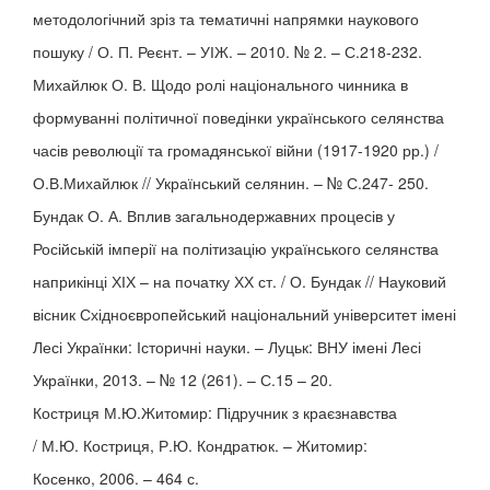
методологічний зріз та тематичні напрямки наукового
пошуку / О. П. Реєнт. – УІЖ. – 2010. № 2. – С.218-232.
Михайлюк О. В. Щодо ролі національного чинника в
формуванні політичної поведінки українського селянства
часів революції та громадянської війни (1917-1920 рр.) /
О.В.Михайлюк // Український селянин. – № С.247- 250.
Бундак О. А. Вплив загальнодержавних процесів у
Російській імперії на політизацію українського селянства
наприкінці ХІХ – на початку ХХ ст. / О. Бундак // Науковий
вісник Східноєвропейський національний університет імені
Лесі Українки: Історичні науки. – Луцьк: ВНУ імені Лесі
Українки, 2013. – № 12 (261). – С.15 – 20.
Костриця М.Ю.Житомир: Підручник з краєзнавства
/ М.Ю. Костриця, Р.Ю. Кондратюк. – Житомир:
Косенко, 2006. – 464 с.