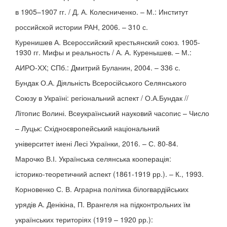
в 1905–1907 гг. / Д. А. Колесниченко. – М.: Институт
российской истории РАН, 2006. – 310 с.
Куренишев А. Всероссийский крестьянский союз. 1905-
1930 гг. Мифы и реальность / А. А. Куренышев. – М.:
АИРО-ХХ; СПб.: Дмитрий Буланин, 2004. – 336 с.
Бундак О.А. Діяльність Всеросійського Селянського
Союзу в Україні: регіональний аспект / О.А.Бундак //
Літопис Волині. Всеукраїнський науковий часопис – Число
– Луцьк: Східноєвропейський національний
університет імені Лесі Українки, 2016. – С. 80-84.
Марочко В.І. Українська селянська кооперація:
історико-теоретичний аспект (1861-1919 рр.). – К., 1993.
Корновенко С. В. Аграрна політика білогвардійських
урядів А. Денікіна, П. Врангеля на підконтрольних їм
українських територіях (1919 – 1920 рр.):