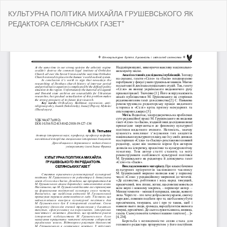
Return
КУЛЬТУРНА ПОЛІТИКА МИХАЙЛА ГРУШЕВСЬКОГО ЯК
to
РЕДАКТОРА СЕЛЯНСЬКИХ ГАЗЕТ*
Article
Details
Do
Do
P