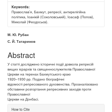
Keywords:
Православ’я, Бахмут, репресії, антирелігійна
політика, Іоанікій (Соколовський), Іоасаф (Попов),
Миколай (Феодосьєв).
Main
М. Ю. Рубан
Article
С. Й. Татаринов
Content
Abstract
У статті досліджено історичні події довкола репресій
вищих ієрархів та священнослужителів Православної
Церкви на теренах Бахмутського краю
1920–1930 рр. Подано біографічні
відомості репресованого духовенства. Проаналізовано
обставини розгортання репресивних заходів проти
Православної
Церкви на Донбасі.
Article
How to Cite