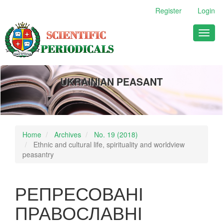
Main
Register
Login
Navigation
Main
Toggl
Content
naviga
Sidebar
UKRAINIAN PEASANT
Home
Archives
No. 19 (2018)
Ethnic and cultural life, spirituality and worldview
peasantry
РЕПРЕСОВАНІ
ПРАВОСЛАВНІ