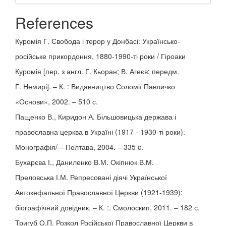
References
Куромія Г. Свобода і терор у Донбасі: Українсько-
російське прикордоння, 1880-1990-ті роки / Гіроаки
Куромія [пер. з англ. Г. Кьоран; В. Агеєв; передм.
Г. Немирі]. – К. : Видавництво Соломії Павличко
«Основи», 2002. – 510 с.
Пащенко В., Киридон А. Більшовицька держава і
православна церква в Україні (1917 - 1930-ті роки):
Монографія/ – Полтава, 2004. – 335 c.
Бухарєва І., Даниленко В.М. Окіпнюк В.М.
Преловська І.М. Репресовані діячі Української
Автокефальної Православної Церкви (1921-1939):
біографічний довідник. – К. :. Смолоскип, 2011. – 182 с.
Тригуб О.П. Розкол Російської Православної Церкви в