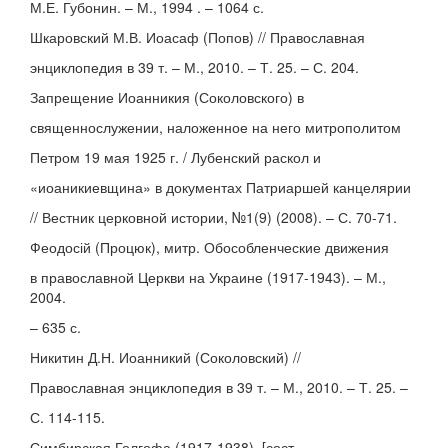
М.Е. Губонин. – М., 1994 . – 1064 с.
Шкаровский М.В. Иоасаф (Попов) // Православная
энциклопедия в 39 т. – М., 2010. – Т. 25. – С. 204.
Запрещение Иоанникия (Соколовского) в
священнослужении, наложенное на него митрополитом
Петром 19 мая 1925 г. / Лубенский раскол и
«иоаникиевщина» в документах Патриаршей канцелярии
// Вестник церковной истории, №1(9) (2008). – С. 70-71.
Феодосій (Процюк), митр. Обособленческие движения
в православной Церкви на Украине (1917-1943). – М.,
2004.
– 635 с.
Никитин Д.Н. Иоанникий (Соколовский) //
Православная энциклопедия в 39 т. – М., 2010. – Т. 25. –
С. 114-115.
Симбирская Голгофа (1917-1938). [сост.