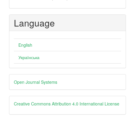
Language
English
Українська
Developed
Open Journal Systems
By
Creative
Creative Commons Attribution 4.0 International License