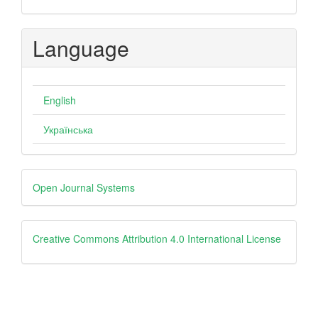
Language
English
Українська
Developed
Open Journal Systems
By
Creative
Creative Commons Attribution 4.0 International License