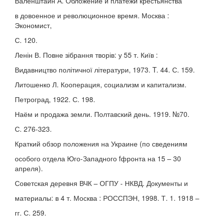
Валенштайн А. Обложение и платежи крестьянства
в довоенное и революционное время. Москва :
Экономист,
С. 120.
Ленін В. Повне зібрання творів: у 55 т. Київ :
Видавництво політичної літератури, 1973. T. 44. С. 159.
Литошенко Л. Кооперация, социализм и капитализм.
Петроград, 1922. С. 198.
Наём и продажа земли. Полтавский день. 1919. №70.
С. 276-323.
Краткий обзор положения на Украине (по сведениям
особого отдела Юго-Западного fфронта на 15 – 30
апреля).
Советская деревня ВЧК – ОГПУ - НКВД. Документы и
материалы: в 4 т. Москва : РОССПЭН, 1998. Т. 1. 1918 –
гг. С. 259.