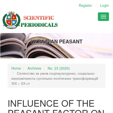
Main
Register
Login
Navigation
Main
Toggl
Content
naviga
Sidebar
UKRAINIAN PEASANT
Home
Archives
No. 23 (2020)
Селянство за умов соціокультурних, соціально-
економічнихта суспільно-політичних трансформацій
ХІХ – ХХ ст
INFLUENCE OF THE
PEASANT FACTOR ON