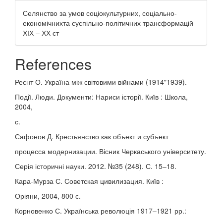
Селянство за умов соціокультурних, соціально-
економічнихта суспільно-політичних трансформацій
ХІХ – ХХ ст
References
Реєнт О. Україна між світовими війнами (1914"1939).
Події. Люди. Документи: Нариси історії. Київ : Школа,
2004,
с.
Сафонов Д. Крестьянство как объект и субъект
процесса модернизации. Вісник Черкаського університету.
Серія історичні науки. 2012. №35 (248). С. 15–18.
Кара-Мурза С. Советская цивилизация. Київ :
Оріяни, 2004, 800 с.
Корновенко С. Українська революція 1917–1921 рр.: