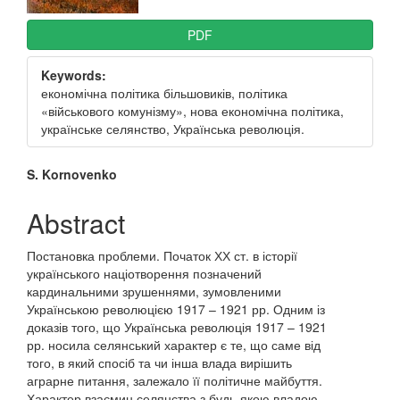
PDF
Keywords:
економічна політика більшовиків, політика
«військового комунізму», нова економічна політика,
українське селянство, Українська революція.
Main
S. Kornovenko
Article
Abstract
Content
Постановка проблеми. Початок ХХ ст. в історії
українського націотворення позначений
кардинальними зрушеннями, зумовленими
Українською революцією 1917 – 1921 рр. Одним із
доказів того, що Українська революція 1917 – 1921
рр. носила селянський характер є те, що саме від
того, в який спосіб та чи інша влада вирішить
аграрне питання, залежало її політичне майбуття.
Характер взаємин селянства з будь-якою владою