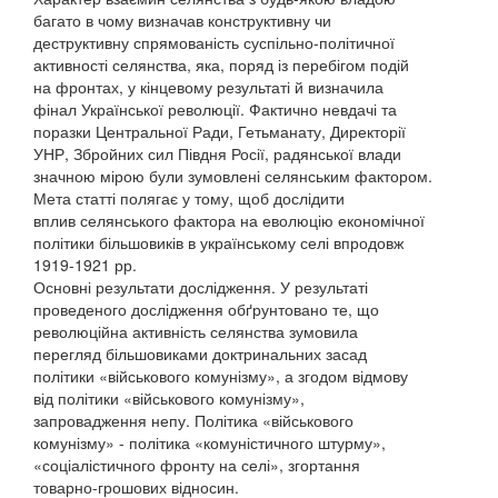
багато в чому визначав конструктивну чи
деструктивну спрямованість суспільно-політичної
активності селянства, яка, поряд із перебігом подій
на фронтах, у кінцевому результаті й визначила
фінал Української революції. Фактично невдачі та
поразки Центральної Ради, Гетьманату, Директорії
УНР, Збройних сил Півдня Росії, радянської влади
значною мірою були зумовлені селянським фактором.
Мета статті полягає у тому, щоб дослідити
вплив селянського фактора на еволюцію економічної
політики більшовиків в українському селі впродовж
1919-1921 рр.
Основні результати дослідження. У результаті
проведеного дослідження обґрунтовано те, що
революційна активність селянства зумовила
перегляд більшовиками доктринальних засад
політики «військового комунізму», а згодом відмову
від політики «військового комунізму»,
запровадження непу. Політика «військового
комунізму» - політика «комуністичного штурму»,
«соціалістичного фронту на селі», згортання
товарно-грошових відносин.