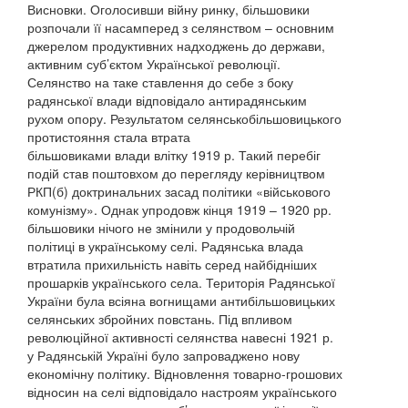
Висновки. Оголосивши війну ринку, більшовики
розпочали її насамперед з селянством – основним
джерелом продуктивних надходжень до держави,
активним суб’єктом Української революції.
Селянство на таке ставлення до себе з боку
радянської влади відповідало антирадянським
рухом опору. Результатом селянськобільшовицького
протистояння стала втрата
більшовиками влади влітку 1919 р. Такий перебіг
подій став поштовхом до перегляду керівництвом
РКП(б) доктринальних засад політики «військового
комунізму». Однак упродовж кінця 1919 – 1920 рр.
більшовики нічого не змінили у продовольчій
політиці в українському селі. Радянська влада
втратила прихильність навіть серед найбідніших
прошарків українського села. Територія Радянської
України була всіяна вогнищами антибільшовицьких
селянських збройних повстань. Під впливом
революційної активності селянства навесні 1921 р.
у Радянській Україні було запроваджено нову
економічну політику. Відновлення товарно-грошових
відносин на селі відповідало настроям українського