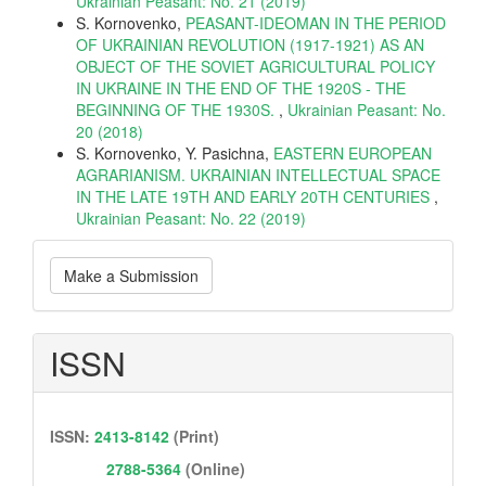
Ukrainian Peasant: No. 21 (2019)
S. Kornovenko,
PEASANT-IDEOMAN IN THE PERIOD
OF UKRAINIAN REVOLUTION (1917-1921) AS AN
OBJECT OF THE SOVIET AGRICULTURAL POLICY
IN UKRAINE IN THE END OF THE 1920S - THE
BEGINNING OF THE 1930S.
,
Ukrainian Peasant: No.
20 (2018)
S. Kornovenko, Y. Pasichna,
EASTERN EUROPEAN
AGRARIANISM. UKRAINIAN INTELLECTUAL SPACE
IN THE LATE 19TH AND EARLY 20TH CENTURIES
,
Ukrainian Peasant: No. 22 (2019)
Make
Make a Submission
a
Submission
ISSN
ISSN:
2413-8142
(Print)
2788-5364
(Online)