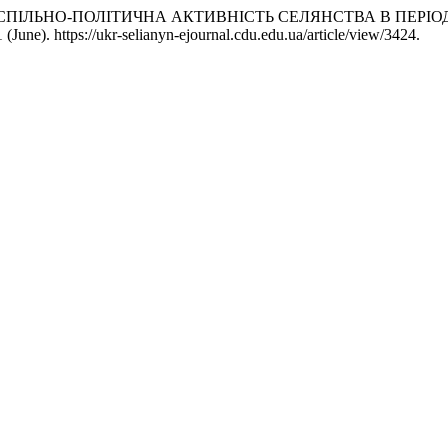
2019. “СУСПІЛЬНО-ПОЛІТИЧНА АКТИВНІСТЬ СЕЛЯНСТВА В ПЕРІ
1 (June). https://ukr-selianyn-ejournal.cdu.edu.ua/article/view/3424.